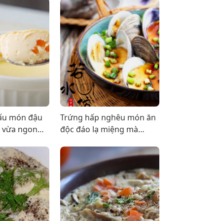
ấu món đậu
Trứng hấp nghêu món ăn
 vừa ngon
độc đáo lạ miệng mà
, không gây
ngon khó cưỡng