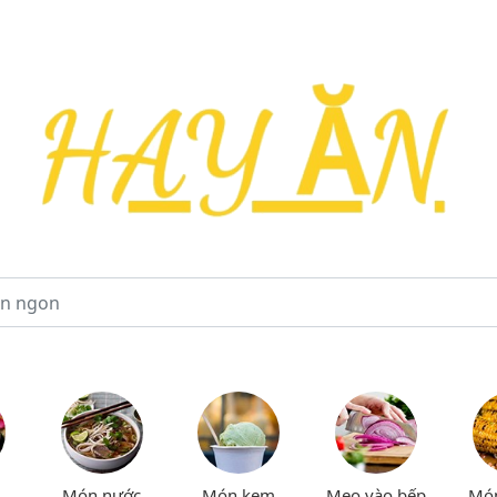
Món nước
Món kem
Mẹo vào bếp
Mó