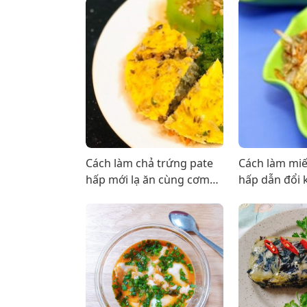
Cách làm chả trứng pate
Cách làm miế
hấp mới lạ ăn cùng cơm
hấp dẫn đổi 
tấm là ngon hết biết