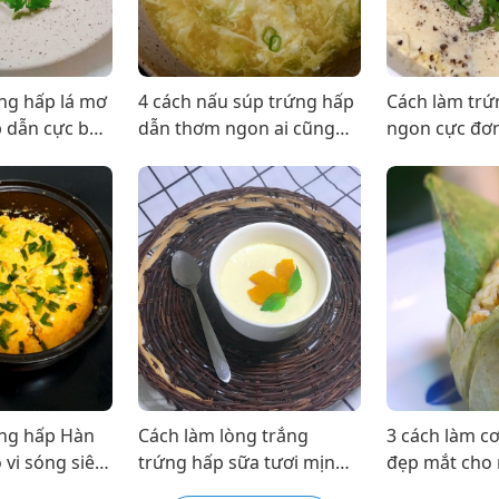
ng hấp lá mơ
4 cách nấu súp trứng hấp
Cách làm tr
 dẫn cực bổ
dẫn thơm ngon ai cũng
ngon cực đơn
thích đơn giản tại nhà
bữa cơm gia 
ứng hấp Hàn
Cách làm lòng trắng
3 cách làm c
 vi sóng siêu
trứng hấp sữa tươi mịn
đẹp mắt ch
 giản dễ làm
béo thơm lừng hấp dẫn
gia đình bạn