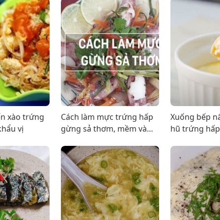
n xào trứng
Cách làm mực trứng hấp
Xuống bếp n
khẩu vị
gừng sả thơm, mềm và
hũ trứng hấp
ngọt thịt
vừa nhẹ bụng
tăng cân