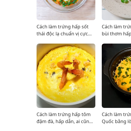
Cách làm trứng hấp sốt
Cách làm trứ
thái độc lạ chuẩn vị cực
bùi thơm hấp
đơn giản tại nhà
dưỡng
Cách làm trứng hấp tôm
Cách làm tr
đậm đà, hấp dẫn, ai cũng
Quốc bằng lò
làm được
hấp dẫn, đơn