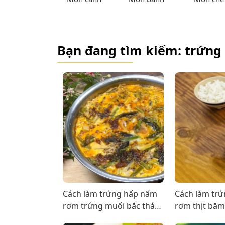
Bạn đang tìm kiếm: trứng
Cách làm trứng hấp nấm
Cách làm tr
rơm trứng muối bắc thảo
rơm thịt bă
mềm béo, ăn là mê
giàu dinh d