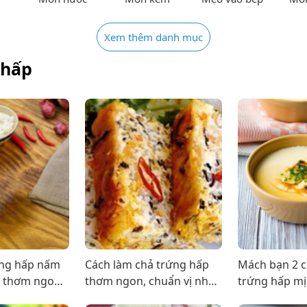
Xem thêm danh mục
 hấp
ứng hấp nấm
Cách làm chả trứng hấp
Mách bạn 2 c
m thơm ngon,
thơm ngon, chuẩn vị như
trứng hấp mị
ưỡng
tiệm cơm tấm
cũng mê