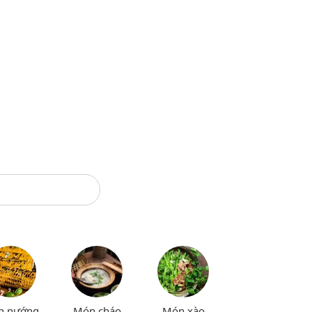
n nướng
Món cháo
Món xào