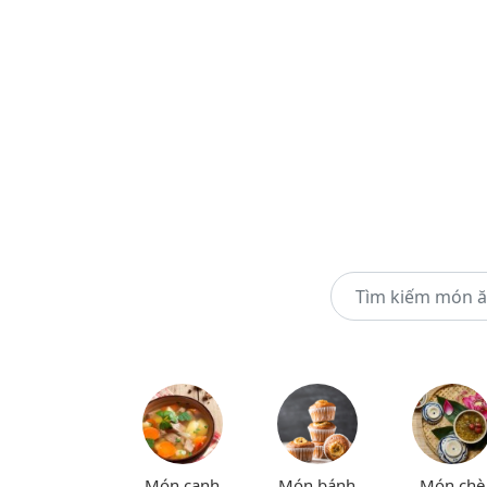
Món canh
Món bánh
Món chè