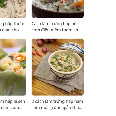
ứng hấp thơm
Cách làm trứng hấp nồi
 giản cho
cơm điện mềm thơm cho
đình
mâm cơm thêm dinh
dưỡng
ơm hấp lá sen
2 cách làm trứng hấp nấm
o mâm cơm
rơm mới lạ đơn giản thơm
ngon ăn là ghiền