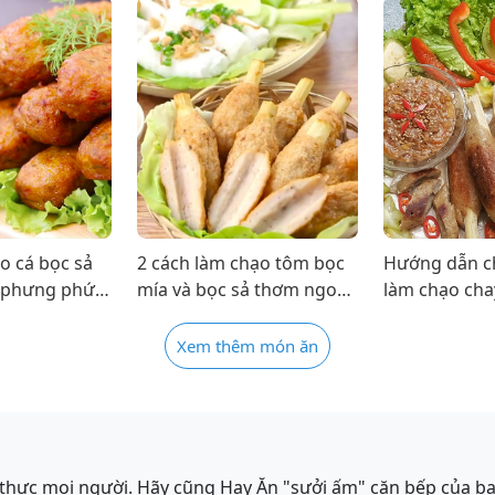
o cá bọc sả
2 cách làm chạo tôm bọc
Hướng dẫn ch
 phưng phức
mía và bọc sả thơm ngon
làm chạo ch
ên không dầu
đậm vị ai ai cũng mê
vị Huế lạ mi
Xem thêm món ăn
thực mọi người. Hãy cũng Hay Ăn "sưởi ấm" căn bếp của b