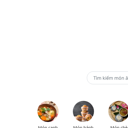
Món canh
Món bánh
Món chè