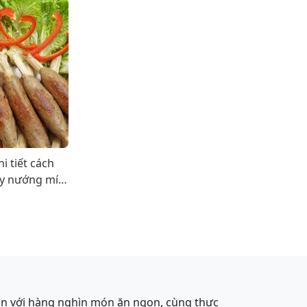
i tiết cách
ay nướng mía
ệng cực ngon
ạn với hàng nghìn món ăn ngon, cùng thực