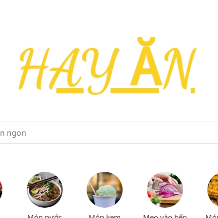
Món nước
Món kem
Mẹo vào bếp
Mó