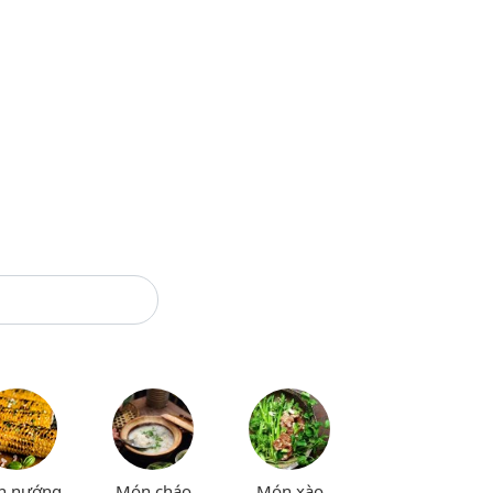
n nướng
Món cháo
Món xào