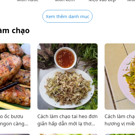
Xem thêm danh mục
làm chạo
ạo ốc bươu
Cách làm chạo tai heo đơn
Cách làm chạ
ngon càng
giản hấp dẫn mới lạ thơm
hương vị miề
n
ngon khó cưỡng
ngon đơn gi