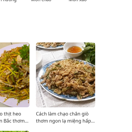
o thịt heo
Cách làm chạo chân giò
n Bắc thơm
thơm ngon lạ miệng hấp
ản
dẫn đơn giản