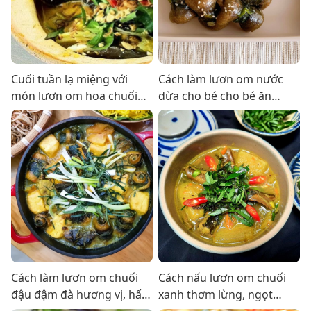
Cuối tuần lạ miệng với
Cách làm lươn om nước
món lươn om hoa chuối
dừa cho bé cho bé ăn
sum họp gia đình
dặm, cực thơm ngon
Cách làm lươn om chuối
Cách nấu lươn om chuối
đậu đậm đà hương vị, hấp
xanh thơm lừng, ngọt