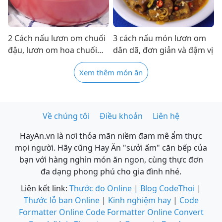
2 Cách nấu lươn om chuối
3 cách nấu món lươn om
đậu, lươn om hoa chuối
dân dã, đơn giản và đậm vị
đậm đà, ngon miệng
Xem thêm món ăn
Về chúng tôi
Điều khoản
Liên hệ
HayAn.vn là nơi thỏa mãn niềm đam mê ẩm thực
mọi người. Hãy cũng Hay Ăn "sưởi ấm" căn bếp của
bạn với hàng nghìn món ăn ngon, cùng thực đơn
đa dạng phong phú cho gia đình nhé.
Liên kết link:
Thước đo Online
|
Blog CodeThoi
|
Thước lỗ ban Online
|
Kinh nghiệm hay
|
Code
Formatter Online
Code Formatter Online
Convert