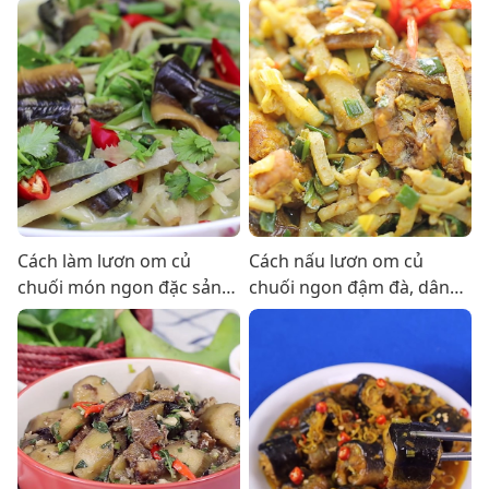
dẫn bắt cơm
ngon bổ dưỡng
Cách làm lươn om củ
Cách nấu lươn om củ
chuối món ngon đặc sản
chuối ngon đậm đà, dân
siêu hấp dẫn
dã tại nhà ai ăn cũng thích