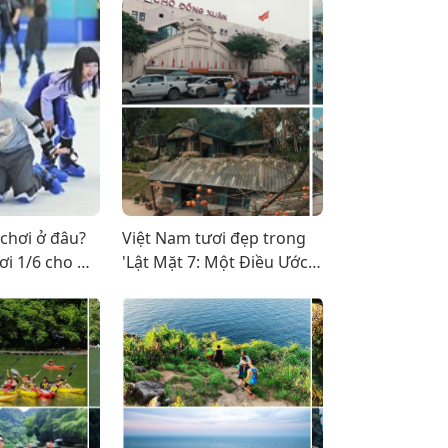
 chơi ở đâu?
Việt Nam tươi đẹp trong
ơi 1/6 cho bé
'Lật Mặt 7: Một Điều Ước'
của Lý Hải