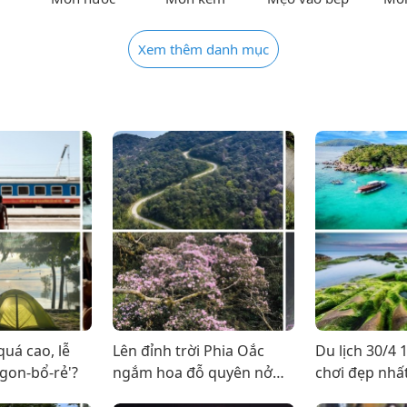
Xem thêm danh mục
quá cao, lễ
Lên đỉnh trời Phia Oắc
Du lịch 30/4 
ngon-bổ-rẻ'?
ngắm hoa đỗ quyên nở
chơi đẹp nhất
cực thơ
đông người?