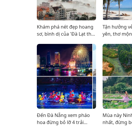
Khám phá nét đẹp hoang
Tận hưởng vẻ
sơ, bình dị của 'Đà Lạt thu
yên, thơ mộng
nhỏ' - Vĩnh Phúc
Dốc Lết Nha 
Đến Đà Nẵng xem pháo
Mùa này Nin
hoa đừng bỏ lỡ 4 trải
nhất, đừng bỏ
nghiệm tuyệt vời này