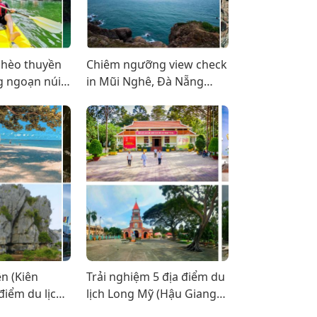
chèo thuyền
Chiêm ngưỡng view check
g ngoạn núi
in Mũi Nghê, Đà Nẵng
n
tuyệt đẹp
ên (Kiên
Trải nghiệm 5 địa điểm du
 điểm du lịch
lịch Long Mỹ (Hậu Giang)
đáng chú ý