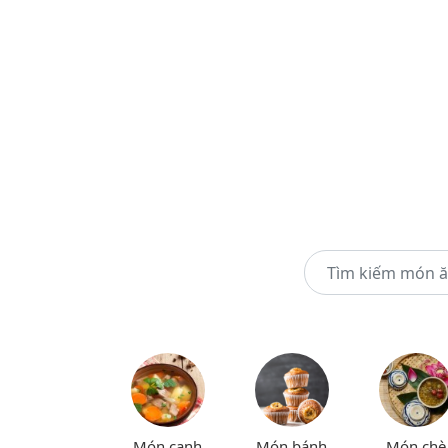
Món canh
Món bánh
Món chè