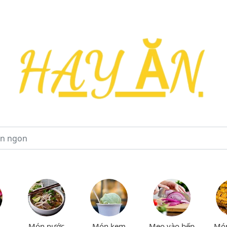
Món nước
Món kem
Mẹo vào bếp
Mó