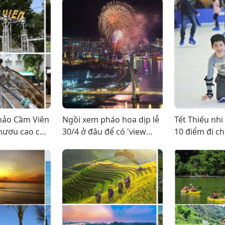
hảo Cầm Viên
Ngồi xem pháo hoa dịp lễ
Tết Thiếu nhi
 hươu cao cổ,
30/4 ở đâu để có 'view
10 điểm đi ch
 ẩm thực 3
triệu đô'?
ở TP. HCM