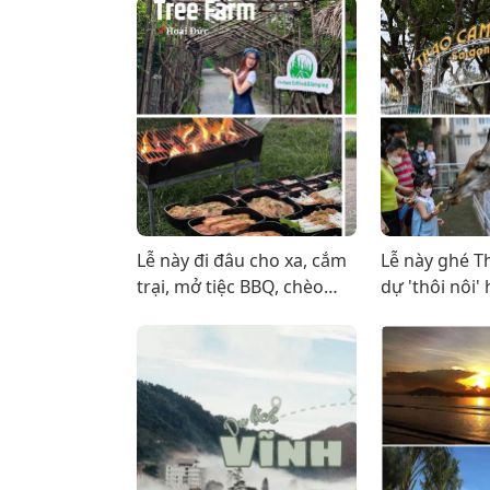
Lễ này đi đâu cho xa, cắm
Lễ này ghé T
trại, mở tiệc BBQ, chèo
dự 'thôi nôi'
thuyền kayak,... gần Thủ
thưởng thức
đô
miền