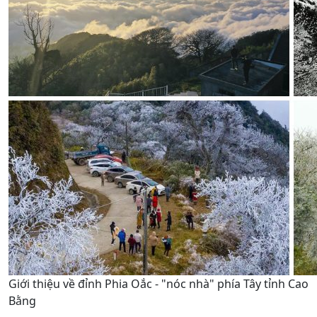
Giới thiệu về đỉnh Phia Oắc - "nóc nhà" phía Tây tỉnh Cao
Bằng