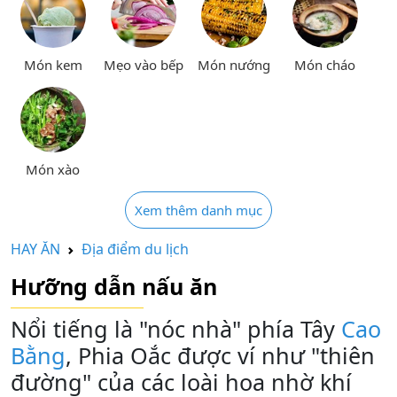
Món kem
Mẹo vào bếp
Món nướng
Món cháo
Món xào
Xem thêm danh mục
HAY ĂN
Địa điểm du lịch
Hưỡng dẫn nấu ăn
Nổi tiếng là "nóc nhà" phía Tây
Cao
Bằng
, Phia Oắc được ví như "thiên
đường" của các loài hoa nhờ khí