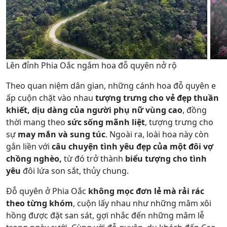
Lên đỉnh Phia Oắc ngắm hoa đỗ quyên nở rộ
Theo quan niệm dân gian, những cánh hoa đỗ quyên e
ấp cuộn chặt vào nhau
tượng trưng cho vẻ đẹp thuần
khiết, dịu dàng của người phụ nữ vùng cao
, đồng
thời mang theo
sức sống mãnh liệt
, tượng trưng cho
sự
may mắn và sung túc
. Ngoài ra, loài hoa này còn
gắn liền với
câu chuyện tình yêu đẹp của một đôi vợ
chồng nghèo,
từ đó trở thành
biểu tượng cho tình
yêu
đôi lứa son sắt, thủy chung.
Đỗ quyên ở Phia Oắc
không mọc đơn lẻ mà rải rác
theo từng khóm
, cuộn lấy nhau như những mâm xôi
hồng được đặt san sát, gợi nhắc đến những mâm lễ