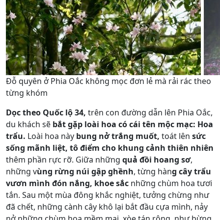
Đỗ quyên ở Phia Oắc không mọc đơn lẻ mà rải rác theo
từng khóm
Dọc theo Quốc lộ 34,
trên con đường dẫn lên Phia Oắc,
du khách sẽ
bắt gặp loài hoa có cái tên mộc mạc: Hoa
trẩu.
Loài hoa này
bung nở trắng muốt,
toát lên
sức
sống mãnh liệt,
tô điểm cho khung cảnh thiên nhiên
thêm phần rực rỡ. Giữa những
quả đồi hoang sơ
,
những v
ùng rừng núi gập ghềnh
, từng hàn
g cây trẩu
vươn mình đón nắng, khoe sắc
những chùm hoa tươi
tắn. Sau một mùa đông khắc nghiệt, tưởng chừng như
đã chết, những cành cây khô lại bắt đầu cựa mình, nảy
nở những chùm hoa mềm mại, xòe tán rộng, như bừng