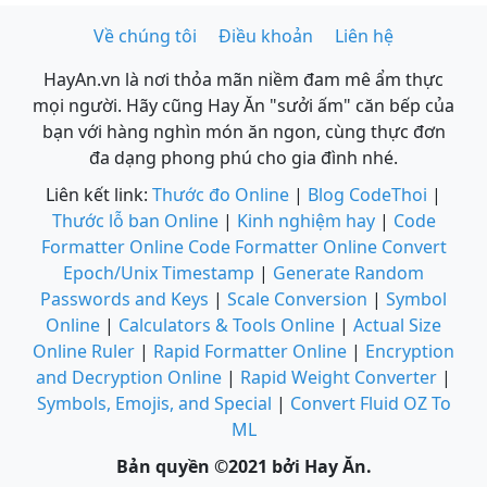
Về chúng tôi
Điều khoản
Liên hệ
HayAn.vn là nơi thỏa mãn niềm đam mê ẩm thực
mọi người. Hãy cũng Hay Ăn "sưởi ấm" căn bếp của
bạn với hàng nghìn món ăn ngon, cùng thực đơn
đa dạng phong phú cho gia đình nhé.
Liên kết link:
Thước đo Online
|
Blog CodeThoi
|
Thước lỗ ban Online
|
Kinh nghiệm hay
|
Code
Formatter Online
Code Formatter Online
Convert
Epoch/Unix Timestamp
|
Generate Random
Passwords and Keys
|
Scale Conversion
|
Symbol
Online
|
Calculators & Tools Online
|
Actual Size
Online Ruler
|
Rapid Formatter Online
|
Encryption
and Decryption Online
|
Rapid Weight Converter
|
Symbols, Emojis, and Special
|
Convert Fluid OZ To
ML
Bản quyền ©2021 bởi Hay Ăn.