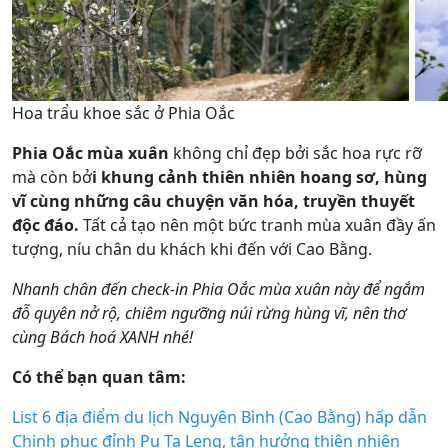
Hoa trẩu khoe sắc ở Phia Oắc
Phia Oắc mùa xuân
không chỉ đẹp bởi sắc hoa rực rỡ
mà còn bở
i khung cảnh thiên nhiên hoang sơ, hùng
vĩ cùng những câu chuyện văn hóa, truyền thuyết
độc đáo.
Tất cả tạo nên một bức tranh mùa xuân đầy ấn
tượng, níu chân du khách khi đến với Cao Bằng.
Nhanh chân đến check-in Phia Oắc mùa xuân này để ngắm
đỗ quyên nở rộ, chiêm ngưỡng núi rừng hùng vĩ, nên thơ
cùng Bách hoá XANH nhé!
Có thể bạn quan tâm:
List 6 địa điểm du lịch Nguyên Bình (Cao Bằng) hấp dẫn
Chinh phục đỉnh Pu Ta Leng, tận hưởng thiên nhiên