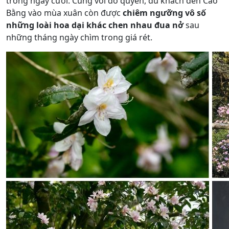
trong ngày cưới. Cùng với đỗ quyên, du khách đến Cao
Bằng vào mùa xuân còn được
chiêm ngưỡng vô số
những loài hoa dại khác chen nhau đua nở
sau
những tháng ngày chìm trong giá rét.