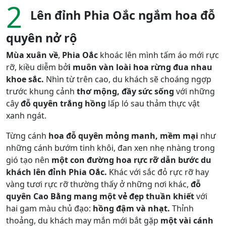
2
Lên đỉnh Phia Oắc ngắm hoa đỗ
quyên nở rộ
Mùa xuân về
,
Phia Oắc
khoác lên mình tấm áo mới rực
rỡ, kiều diễm bở
i muôn vàn loài hoa rừng đua nhau
khoe sắc.
Nhìn từ trên cao, du khách sẽ choáng ngợp
trước khung cảnh
thơ mộng, đầy sức sống
với những
cây
đỗ quyên trắng hồng
lấp ló sau thảm thực vật
xanh ngát.
Từng cánh
hoa đỗ quyên mỏng manh, mềm mại
như
những cánh bướm tinh khôi, đan xen nhẹ nhàng trong
gió tạo nên
một con đường hoa rực rỡ dẫn bước du
khách lên đỉnh Phia Oắc.
Khác với sắc đỏ rực rỡ hay
vàng tươi rực rỡ thường thấy ở những nơi khác,
đỗ
quyên Cao Bằng mang một vẻ đẹp thuần khiết
với
hai gam màu chủ đạo:
hồng đậm và nhạt.
Thỉnh
thoảng, du khách may mắn mới bắt gặp
một vài cánh