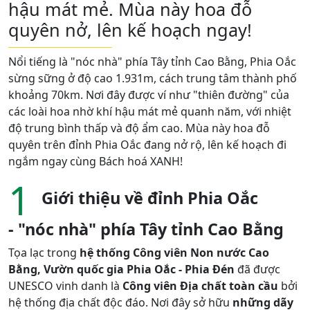
hậu mát mẻ. Mùa này hoa đỗ
quyên nở, lên kế hoạch ngay!
Nổi tiếng là "nóc nhà" phía Tây tỉnh Cao Bằng, Phia Oắc
sừng sững ở độ cao 1.931m, cách trung tâm thành phố
khoảng 70km. Nơi đây được ví như "thiên đường" của
các loài hoa nhờ khí hậu mát mẻ quanh năm, với nhiệt
độ trung bình thấp và độ ẩm cao. Mùa này hoa đỗ
quyên trên đỉnh Phia Oắc đang nở rộ, lên kế hoạch đi
ngắm ngay cùng Bách hoá XANH!
1
Giới thiệu về đỉnh Phia Oắc
- "nóc nhà" phía Tây tỉnh Cao Bằng
Tọa lạc trong
hệ thống Công viên Non nước Cao
Bằng, Vườn quốc gia Phia Oắc - Phia Đén
đã được
UNESCO vinh danh là
Công viên Địa chất toàn cầu
bởi
hệ thống địa chất độc đáo. Nơi đây sở hữu
những dãy