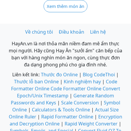
đơn giản
Xem thêm món ăn
Về chúng tôi
Điều khoản
Liên hệ
HayAn.vn là nơi thỏa mãn niềm đam mê ẩm thực
mọi người. Hãy cũng Hay Ăn "sưởi ấm" căn bếp của
bạn với hàng nghìn món ăn ngon, cùng thực đơn
đa dạng phong phú cho gia đình nhé.
Liên kết link:
Thước đo Online
|
Blog CodeThoi
|
Thước lỗ ban Online
|
Kinh nghiệm hay
|
Code
Formatter Online
Code Formatter Online
Convert
Epoch/Unix Timestamp
|
Generate Random
Passwords and Keys
|
Scale Conversion
|
Symbol
Online
|
Calculators & Tools Online
|
Actual Size
Online Ruler
|
Rapid Formatter Online
|
Encryption
and Decryption Online
|
Rapid Weight Converter
|
Symbols, Emojis, and Special
|
Convert Fluid OZ To