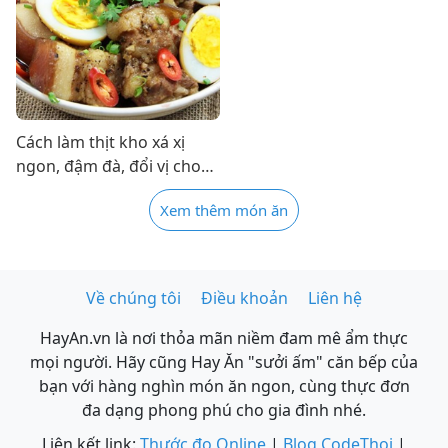
Cách làm thịt kho xá xị
ngon, đậm đà, đổi vị cho
bữa cơm gia đình
Xem thêm món ăn
Về chúng tôi
Điều khoản
Liên hệ
HayAn.vn là nơi thỏa mãn niềm đam mê ẩm thực
mọi người. Hãy cũng Hay Ăn "sưởi ấm" căn bếp của
bạn với hàng nghìn món ăn ngon, cùng thực đơn
đa dạng phong phú cho gia đình nhé.
Liên kết link:
Thước đo Online
|
Blog CodeThoi
|