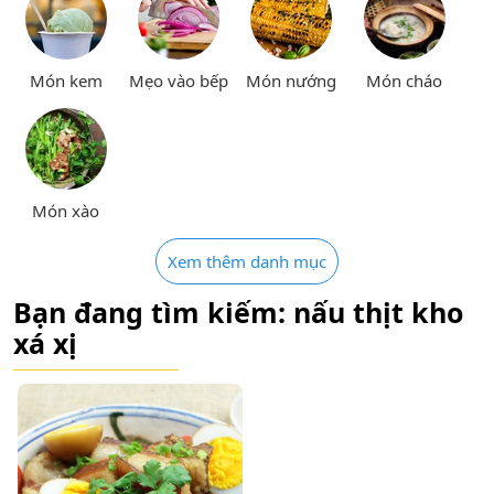
Món kem
Mẹo vào bếp
Món nướng
Món cháo
Món xào
Xem thêm danh mục
Bạn đang tìm kiếm: nấu thịt kho
xá xị