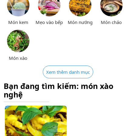
Món kem
Mẹo vào bếp
Món nướng
Món cháo
Món xào
Xem thêm danh mục
Bạn đang tìm kiếm: món xào
nghệ