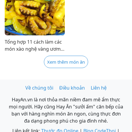
Tổng hợp 11 cách làm các
món xào nghệ vàng ươm
thơm ngon hấp dẫn ai
Xem thêm món ăn
cũng mê
Về chúng tôi
Điều khoản
Liên hệ
HayAn.vn là nơi thỏa mãn niềm đam mê ẩm thực
mọi người. Hãy cũng Hay Ăn "sưởi ấm" căn bếp của
bạn với hàng nghìn món ăn ngon, cùng thực đơn
đa dạng phong phú cho gia đình nhé.
Liên kết link:
Thước đo Online
|
Blog CodeThoi
|