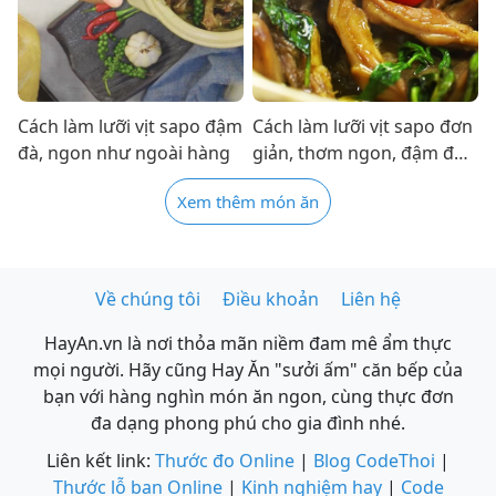
Cách làm lưỡi vịt sapo đậm
Cách làm lưỡi vịt sapo đơn
đà, ngon như ngoài hàng
giản, thơm ngon, đậm đà
hấp dẫn
Xem thêm món ăn
Về chúng tôi
Điều khoản
Liên hệ
HayAn.vn là nơi thỏa mãn niềm đam mê ẩm thực
mọi người. Hãy cũng Hay Ăn "sưởi ấm" căn bếp của
bạn với hàng nghìn món ăn ngon, cùng thực đơn
đa dạng phong phú cho gia đình nhé.
Liên kết link:
Thước đo Online
|
Blog CodeThoi
|
Thước lỗ ban Online
|
Kinh nghiệm hay
|
Code