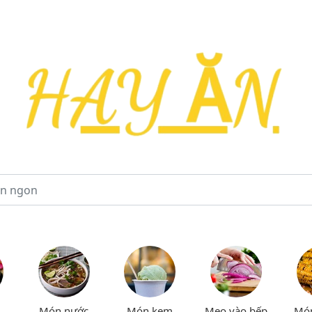
Món nước
Món kem
Mẹo vào bếp
Mó