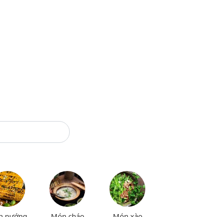
n nướng
Món cháo
Món xào