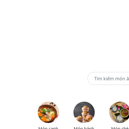
Món canh
Món bánh
Món chè