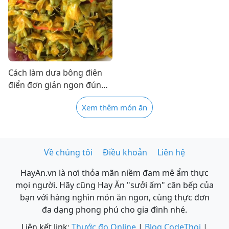
Cách làm dưa bông điên
điển đơn giản ngon đúng
điệu
Xem thêm món ăn
Về chúng tôi
Điều khoản
Liên hệ
HayAn.vn là nơi thỏa mãn niềm đam mê ẩm thực
mọi người. Hãy cũng Hay Ăn "sưởi ấm" căn bếp của
bạn với hàng nghìn món ăn ngon, cùng thực đơn
đa dạng phong phú cho gia đình nhé.
Liên kết link:
Thước đo Online
|
Blog CodeThoi
|