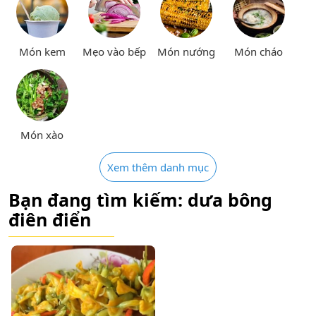
Món kem
Mẹo vào bếp
Món nướng
Món cháo
Món xào
Xem thêm danh mục
Bạn đang tìm kiếm: dưa bông
điên điển