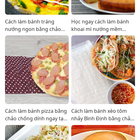
Cách làm bánh tráng
Học ngay cách làm bánh
nướng ngon bằng chảo
khoai mì nướng mềm
chống dính tại nhà
thơm cực hấp dẫn và dễ
làm
Cách làm bánh pizza bằng
Cách làm bánh xèo tôm
chảo chống dính ngay tại
nhảy Bình Định bằng chảo
nhà ngon như ngoài tiệm
chống dính ngon hết sảy