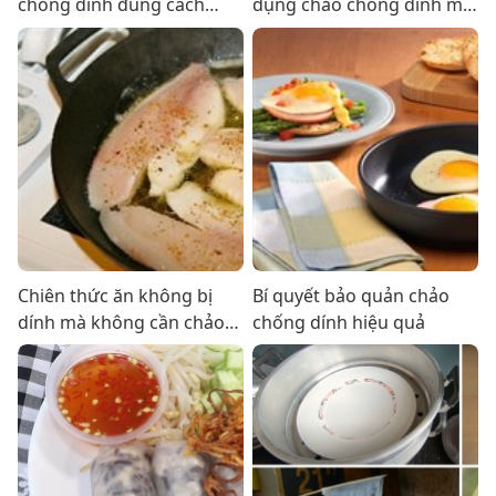
chống dính đúng cách
dụng chảo chống dính mà
chưa?
ai cũng mắc phải và cách
khắc phục
Chiên thức ăn không bị
Bí quyết bảo quản chảo
dính mà không cần chảo
chống dính hiệu quả
chống dính