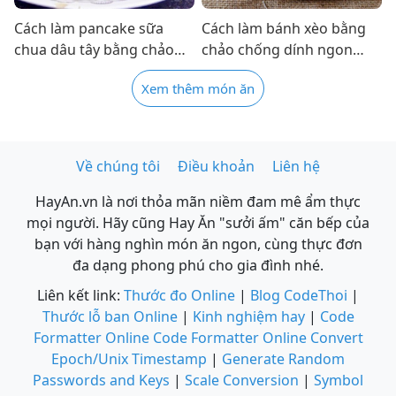
Cách làm pancake sữa
Cách làm bánh xèo bằng
chua dâu tây bằng chảo
chảo chống dính ngon
chống dính thơm ngon
như ngoài hàng cực đơn
Xem thêm món ăn
đơn giản
giản
Về chúng tôi
Điều khoản
Liên hệ
HayAn.vn là nơi thỏa mãn niềm đam mê ẩm thực
mọi người. Hãy cũng Hay Ăn "sưởi ấm" căn bếp của
bạn với hàng nghìn món ăn ngon, cùng thực đơn
đa dạng phong phú cho gia đình nhé.
Liên kết link:
Thước đo Online
|
Blog CodeThoi
|
Thước lỗ ban Online
|
Kinh nghiệm hay
|
Code
Formatter Online
Code Formatter Online
Convert
Epoch/Unix Timestamp
|
Generate Random
Passwords and Keys
|
Scale Conversion
|
Symbol