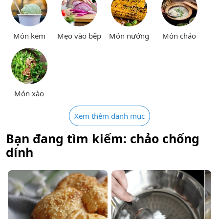
Món kem
Mẹo vào bếp
Món nướng
Món cháo
Món xào
Xem thêm danh mục
Bạn đang tìm kiếm: chảo chống
dính