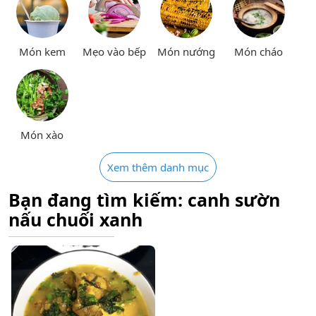
Món kem
Mẹo vào bếp
Món nướng
Món cháo
Món xào
Xem thêm danh mục
Bạn đang tìm kiếm: canh sườn
nấu chuối xanh