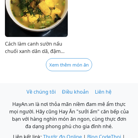
Cách làm canh sườn nấu
chuối xanh dân dã, đậm
đà cho bữa cơm gia đình
Xem thêm món ăn
Về chúng tôi
Điều khoản
Liên hệ
HayAn.vn là nơi thỏa mãn niềm đam mê ẩm thực
mọi người. Hãy cũng Hay Ăn "sưởi ấm" căn bếp của
bạn với hàng nghìn món ăn ngon, cùng thực đơn
đa dạng phong phú cho gia đình nhé.
Liên kết link:
Thước đo Online
|
Blog CodeThoi
|