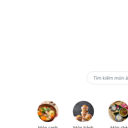
Món canh
Món bánh
Món chè