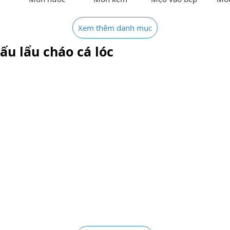
Xem thêm danh mục
ấu lẩu cháo cá lóc