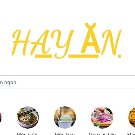
Món nước
Món kem
Mẹo vào bếp
Mó