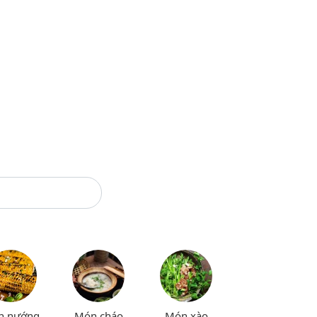
n nướng
Món cháo
Món xào