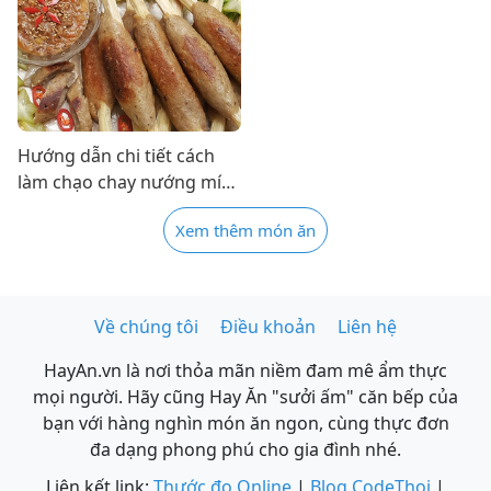
Hướng dẫn chi tiết cách
làm chạo chay nướng mía
vị Huế lạ miệng cực ngon
Xem thêm món ăn
Về chúng tôi
Điều khoản
Liên hệ
HayAn.vn là nơi thỏa mãn niềm đam mê ẩm thực
mọi người. Hãy cũng Hay Ăn "sưởi ấm" căn bếp của
bạn với hàng nghìn món ăn ngon, cùng thực đơn
đa dạng phong phú cho gia đình nhé.
Liên kết link:
Thước đo Online
|
Blog CodeThoi
|