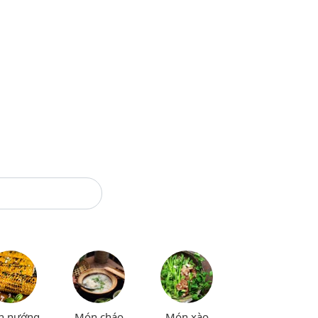
n nướng
Món cháo
Món xào