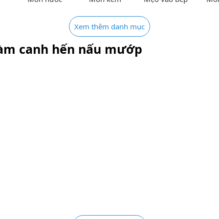
Xem thêm danh mục
làm canh hến nấu mướp