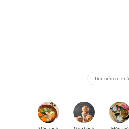
Món canh
Món bánh
Món chè