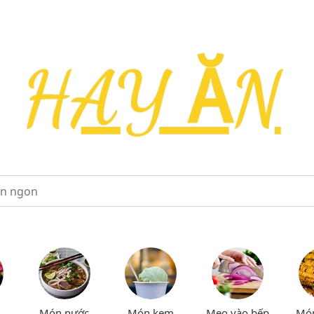
Món nước
Món kem
Mẹo vào bếp
Mó