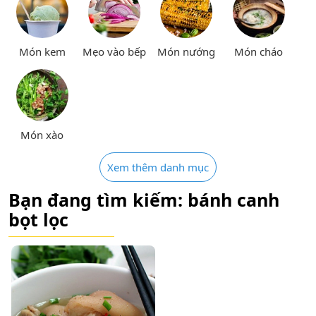
Món kem
Mẹo vào bếp
Món nướng
Món cháo
Món xào
Xem thêm danh mục
Bạn đang tìm kiếm: bánh canh
bọt lọc