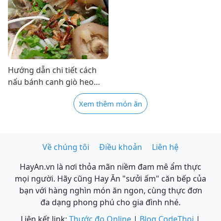
Hướng dẫn chi tiết cách
nấu bánh canh giò heo
thơm ngon tại nhà
Xem thêm món ăn
Về chúng tôi
Điều khoản
Liên hệ
HayAn.vn là nơi thỏa mãn niềm đam mê ẩm thực
mọi người. Hãy cũng Hay Ăn "sưởi ấm" căn bếp của
bạn với hàng nghìn món ăn ngon, cùng thực đơn
đa dạng phong phú cho gia đình nhé.
Liên kết link:
Thước đo Online
|
Blog CodeThoi
|