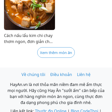
Cách nấu lẩu kim chi chay
thơm ngon, đơn giản cho
ngày mưa ấm lòng
Xem thêm món ăn
Về chúng tôi
Điều khoản
Liên hệ
HayAn.vn là nơi thỏa mãn niềm đam mê ẩm thực
mọi người. Hãy cũng Hay Ăn "sưởi ấm" căn bếp của
bạn với hàng nghìn món ăn ngon, cùng thực đơn
đa dạng phong phú cho gia đình nhé.
Liên kết link:
Thước đo Online
|
Blog CodeThoi
|