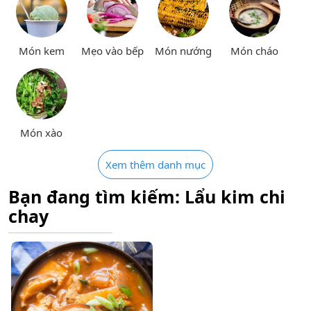
Món kem
Mẹo vào bếp
Món nướng
Món cháo
Món xào
Xem thêm danh mục
Bạn đang tìm kiếm: Lẩu kim chi
chay