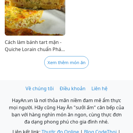
Cách làm bánh tart mặn -
Quiche Lorain chuẩn Pháp
thơm ngon đơn giản
Xem thêm món ăn
Về chúng tôi
Điều khoản
Liên hệ
HayAn.vn là nơi thỏa mãn niềm đam mê ẩm thực
mọi người. Hãy cũng Hay Ăn "sưởi ấm" căn bếp của
bạn với hàng nghìn món ăn ngon, cùng thực đơn
đa dạng phong phú cho gia đình nhé.
Liên kết link:
Thước đo Online
|
Blog CodeThoi
|