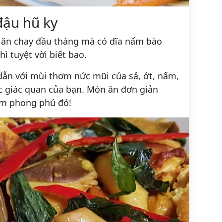
ậu hũ ky
 ăn chay đầu tháng mà có dĩa nấm bào
 tuyệt vời biết bao.
ẫn với mùi thơm nức mũi của sả, ớt, nấm,
ác giác quan của bạn. Món ăn đơn giản
êm phong phú đó!