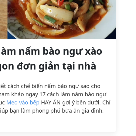
 làm nấm bào ngư xào
on đơn giản tại nhà
iết cách chế biến nấm bào ngư sao cho
 tham khảo ngay 17 cách làm nấm bào ngư
mục
Mẹo vào bếp
HAY ĂN gợi ý bên dưới. Chỉ
giúp bạn làm phong phú bữa ăn gia đình,