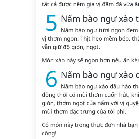
tất cả được nêm gia vị đậm đà vừa ăn
5
Nấm bào ngư xào t
Nấm bào ngư tươi ngon đem 
vị thơm ngon. Thịt heo mềm béo, th
vẫn giữ độ giòn, ngọt.
Món xào này sẽ ngon hơn nếu ăn kèm
6
Nấm bào ngư xào 
Nấm bào ngư xào dầu hào th
đồng thời có mùi thơm cuốn hút, kh
giòn, thơm ngọt của nấm với vị quy
mùi thơm đặc trưng của tỏi phi.
Có món này trong thực đơn nhà bạn t
công!