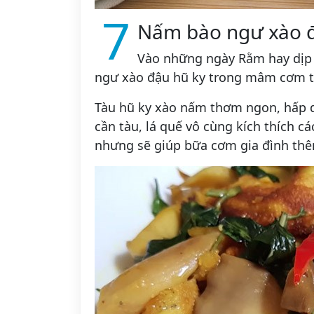
7
Nấm bào ngư xào đ
Vào những ngày Rằm hay dịp
ngư xào đậu hũ ky trong mâm cơm thì
Tàu hũ ky xào nấm thơm ngon, hấp d
cần tàu, lá quế vô cùng kích thích c
nhưng sẽ giúp bữa cơm gia đình th