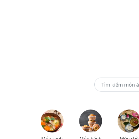
Món canh
Món bánh
Món chè