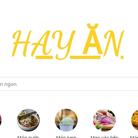
Món nước
Món kem
Mẹo vào bếp
Mó