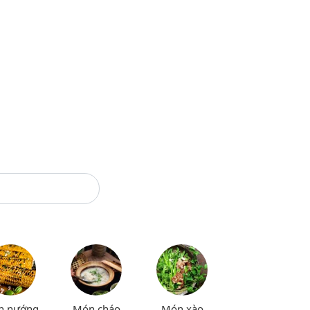
n nướng
Món cháo
Món xào