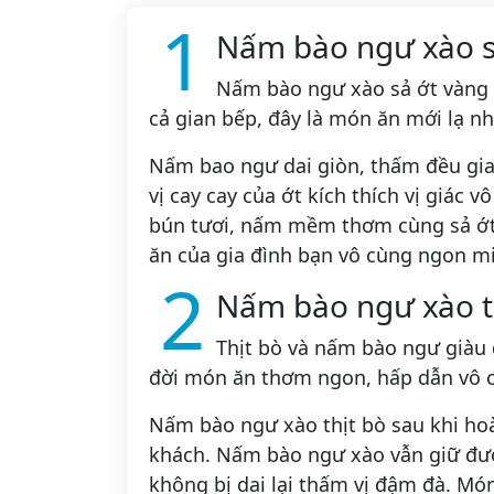
1
Nấm bào ngư xào s
Nấm bào ngư xào sả ớt vàng
cả gian bếp, đây là món ăn mới lạ n
Nấm bao ngư dai giòn, thấm đều gia
vị cay cay của ớt kích thích vị giác
bún tươi, nấm mềm thơm cùng sả ớt
ăn của gia đình bạn vô cùng ngon m
2
Nấm bào ngư xào t
Thịt bò và nấm bào ngư giàu 
đời món ăn thơm ngon, hấp dẫn vô 
Nấm bào ngư xào thịt bò sau khi ho
khách. Nấm bào ngư xào vẫn giữ được
không bị dai lại thấm vị đậm đà. Mó