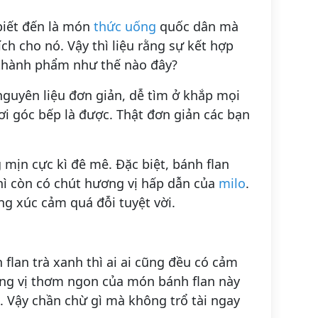
 biết đến là món
thức uống
quốc dân mà
ch cho nó. Vậy thì liệu rằng sự kết hợp
 thành phẩm như thế nào đây?
nguyên liệu đơn giản, dễ tìm ở khắp mọi
ơi góc bếp là được. Thật đơn giản các bạn
 mịn cực kì đê mê. Đặc biệt, bánh flan
thì còn có chút hương vị hấp dẫn của
milo
.
g xúc cảm quá đỗi tuyệt vời.
flan trà xanh thì ai ai cũng đều có cảm
ng vị thơm ngon của món bánh flan này
. Vậy chần chừ gì mà không trổ tài ngay