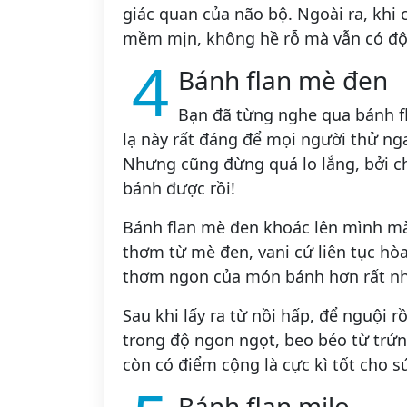
giác quan của não bộ. Ngoài ra, khi 
mềm mịn, không hề rỗ mà vẫn có độ 
4
Bánh flan mè đen
Bạn đã từng nghe qua bánh fl
lạ này rất đáng để mọi người thử ng
Nhưng cũng đừng quá lo lắng, bởi ch
bánh được rồi!
Bánh flan mè đen khoác lên mình mà
thơm từ mè đen, vani cứ liên tục h
thơm ngon của món bánh hơn rất nh
Sau khi lấy ra từ nồi hấp, để nguội 
trong độ ngon ngọt, beo béo từ trứ
còn có điểm cộng là cực kì tốt cho s
Bánh flan milo