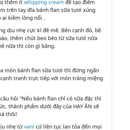
bị thêm ít
whipping cream
để tạo điểm
 trên tay dĩa bánh flan sữa tươi xúng
 ai kiềm lòng nổi .
g dịu nhẹ cực kì đê mê. Bên cạnh đó, bề
nào, thêm chút beo béo từ sữa tươi nữa
ê nữa thì còn gì bằng.
ủa món bánh flan sữa tươi thì đừng ngần
 cạnh tranh trực tiếp với món tráng miệng
 câu hỏi "Nếu bánh flan chỉ có sữa đặc thì
thức, thành phẩm dưới đây của HAY ĂN sẽ
à thôi!
dịu nhẹ từ
vani
cứ liên tục lan tỏa đến mọi