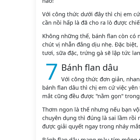
nào!
Với công thức dưới đây thì chị em cứ 
cần nồi hấp là đã cho ra lò được chi
Không những thế, bánh flan còn có
chút vị nhẫn đắng dịu nhẹ. Đặc biệt,
tươi, sữa đặc, trứng gà sẽ lập tức la
7
Bánh flan dâu
Với công thức đơn giản, nha
bánh flan dâu thì chị em cứ việc yên
mắt cũng đều được "nằm gọn" trong 
Thơm ngon là thế nhưng nếu bạn vội
chuyên dụng thì đúng là sai lầm rồi n
được giải quyết ngay trong nháy mắt
Bánh flan dâu mang màu tím mộng m