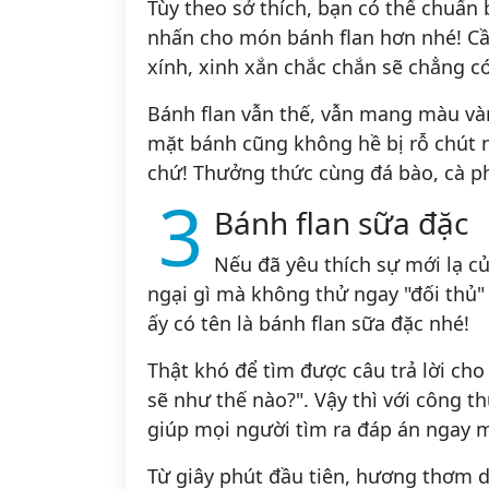
Tùy theo sở thích, bạn có thể chuẩn 
nhấn cho món bánh flan hơn nhé! Cầm
xính, xinh xắn chắc chắn sẽ chẳng có
Bánh flan vẫn thế, vẫn mang màu vàn
mặt bánh cũng không hề bị rỗ chút 
chứ! Thưởng thức cùng đá bào, cà ph
3
Bánh flan sữa đặc
Nếu đã yêu thích sự mới lạ c
ngại gì mà không thử ngay "đối thủ"
ấy có tên là bánh flan sữa đặc nhé!
Thật khó để tìm được câu trả lời cho
sẽ như thế nào?". Vậy thì với công 
giúp mọi người tìm ra đáp án ngay m
Từ giây phút đầu tiên, hương thơm 