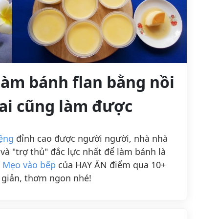
làm bánh flan bằng nồi
ai cũng làm được
ệng
đỉnh cao được người người, nhà nhà
à "trợ thủ" đắc lực nhất để làm bánh là
c
Mẹo vào bếp
của HAY ĂN điểm qua 10+
 giản, thơm ngon nhé!