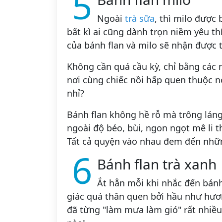
5
Ngoài
trà sữa
, thì milo được
bất kì ai cũng dành trọn niềm yêu thí
của bánh flan và milo sẽ nhận được
Không cần quá cầu kỳ, chỉ bằng các 
nơi cùng chiếc nồi hấp quen thuộc n
nhỉ?
Bánh flan không hề rỗ mà trông láng
ngoài độ béo, bùi, ngon ngọt mê li 
Tất cả quyện vào nhau đem đến nhữn
6
Bánh flan trà xanh
Ắt hẳn mỗi khi nhắc đến bánh 
giác quá thân quen bởi hầu như hươ
đã từng "làm mưa làm gió" rất nhiều