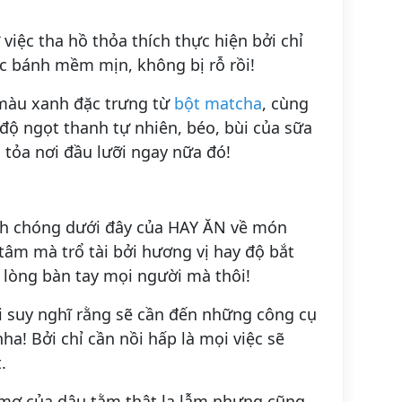
việc tha hồ thỏa thích thực hiện bởi chỉ
ếc bánh mềm mịn, không bị rỗ rồi!
 màu xanh đặc trưng từ
bột matcha
, cùng
 độ ngọt thanh tự nhiên, béo, bùi của sữa
n tỏa nơi đầu lưỡi ngay nữa đó!
nh chóng dưới đây của HAY ĂN về món
 tâm mà trổ tài bởi hương vị hay độ bắt
lòng bàn tay mọi người mà thôi!
 suy nghĩ rằng sẽ cần đến những công cụ
ha! Bởi chỉ cần nồi hấp là mọi việc sẽ
.
ơ của dâu tằm thật lạ lẫm nhưng cũng