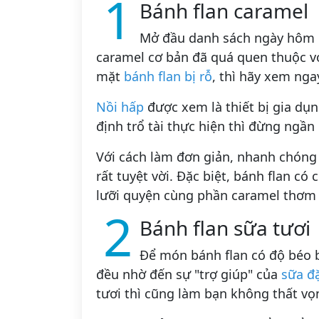
1
Bánh flan caramel
Mở đầu danh sách ngày hôm n
caramel cơ bản đã quá quen thuộc vớ
mặt
bánh flan bị rỗ
, thì hãy xem nga
Nồi hấp
được xem là thiết bị gia dụn
định trổ tài thực hiện thì đừng ngần
Với cách làm đơn giản, nhanh chóng
rất tuyệt vời. Đặc biệt, bánh flan có
lưỡi quyện cùng phần caramel thơm 
2
Bánh flan sữa tươi
Để món bánh flan có độ béo
đều nhờ đến sự "trợ giúp" của
sữa đ
tươi thì cũng làm bạn không thất vọ