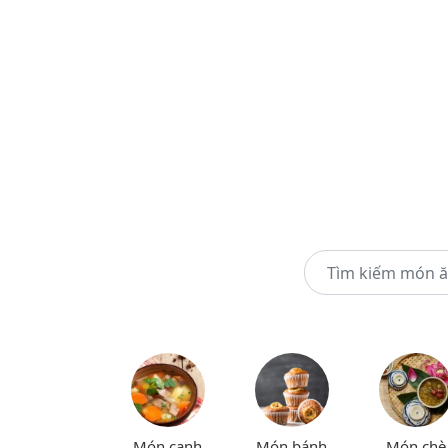
Món canh
Món bánh
Món chè