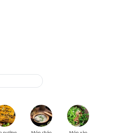
n nướng
Món cháo
Món xào