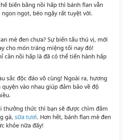
chế biến bằng nồi hấp thì bánh flan vẫn
ngon ngọt, béo ngậy rất tuyệt vời.
an mè đen chưa? Sự biến tấu thú vị, mới
ay cho món tráng miệng tối nay đó!
ỉ cần nồi hấp là đã có thể tiến hành hấp
u sắc độc đáo vô cùng! Ngoài ra, hương
òa quyện vào nhau giúp đảm bảo về độ
iều.
rồi thưởng thức thì bạn sẽ được chìm đắm
ng gà,
sữa tươi
. Hơn hết, bánh flan mè đen
ức khỏe nữa đấy!