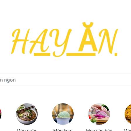
Món nước
Món kem
Mẹo vào bếp
Mó