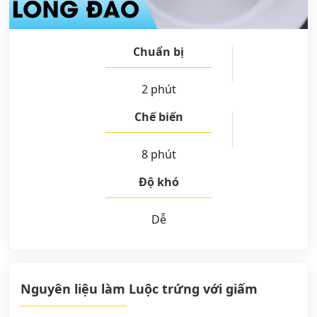
Chuẩn bị
2 phút
Chế biến
8 phút
Độ khó
Dễ
Nguyên liệu làm Luộc trứng với giấm