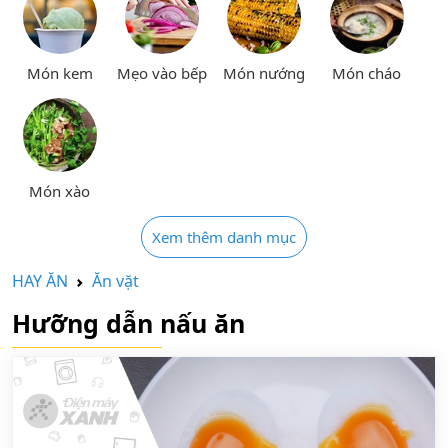
Món kem
Mẹo vào bếp
Món nướng
Món cháo
Món xào
Xem thêm danh mục
HAY ĂN
Ăn vặt
Hưỡng dẫn nấu ăn