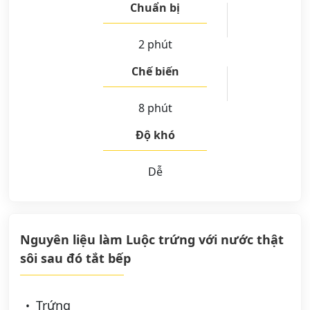
Chuẩn bị
2 phút
Chế biến
8 phút
Độ khó
Dễ
Nguyên liệu làm Luộc trứng với nước thật
sôi sau đó tắt bếp
Trứng