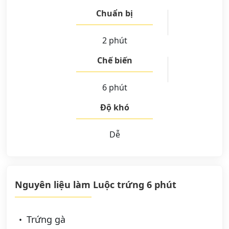
Chuẩn bị
2 phút
Chế biến
6 phút
Độ khó
Dễ
Nguyên liệu làm Luộc trứng 6 phút
Trứng gà