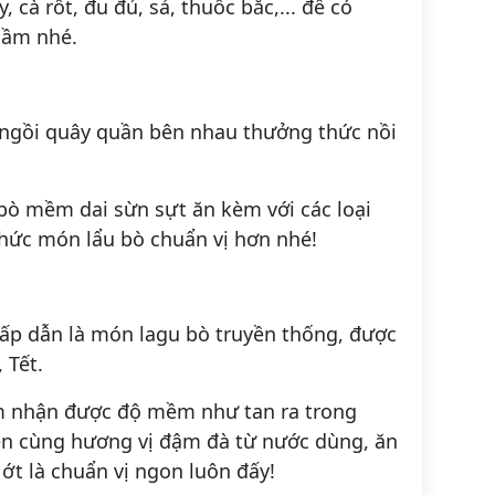
 cà rốt, đu đủ, sả, thuốc bắc,... để có
hầm nhé.
h ngồi quây quần bên nhau thưởng thức nồi
 bò mềm dai sừn sựt ăn kèm với các loại
thức món lẩu bò chuẩn vị hơn nhé!
p dẫn là món lagu bò truyền thống, được
 Tết.
ảm nhận được độ mềm như tan ra trong
ện cùng hương vị đậm đà từ nước dùng, ăn
t là chuẩn vị ngon luôn đấy!