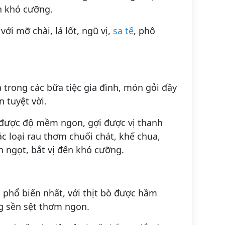
n khó cưỡng.
i mỡ chài, lá lốt, ngũ vị,
sa tế
, phô
 trong các bữa tiệc gia đình, món gỏi đầy
 tuyệt vời.
ữ được độ mềm ngon, gợi được vị thanh
ác loại rau thơm chuối chát, khế chua,
 ngọt, bắt vị đến khó cưỡng.
phổ biến nhất, với thịt bò được hầm
g sền sệt thơm ngon.