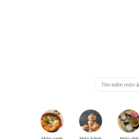
Món canh
Món bánh
Món chè