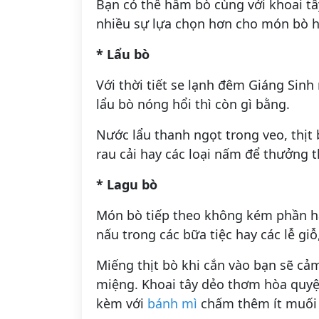
Bạn có thể hầm bò cùng với khoai tây,
nhiều sự lựa chọn hơn cho món bò 
* Lẩu bò
Với thời tiết se lạnh đêm Giáng Sin
lẩu bò nóng hổi thì còn gì bằng.
Nước lẩu thanh ngọt trong veo, thịt
rau cải hay các loại nấm để thưởng 
* Lagu bò
Món bò tiếp theo không kém phần hấ
nấu trong các bữa tiệc hay các lễ giỗ,
Miếng thịt bò khi cắn vào bạn sẽ c
miệng. Khoai tây dẻo thơm hòa quy
kèm với
bánh mì
chấm thêm ít muối ớ