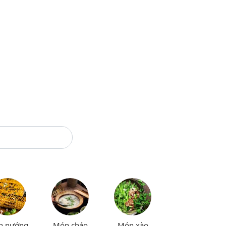
n nướng
Món cháo
Món xào