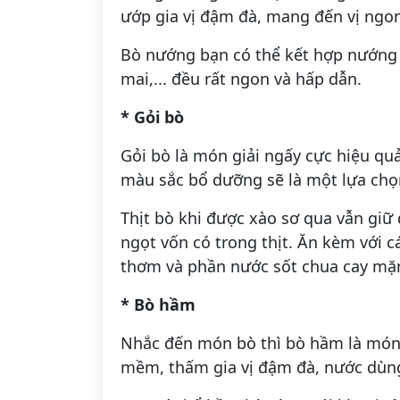
ướp gia vị đậm đà, mang đến vị ngo
Bò nướng bạn có thể kết hợp nướng vớ
mai,... đều rất ngon và hấp dẫn.
* Gỏi bò
Gỏi bò là món giải ngấy cực hiệu quả
màu sắc bổ dưỡng sẽ là một lựa chọn
Thịt bò khi được xào sơ qua vẫn gi
ngọt vốn có trong thịt. Ăn kèm với c
thơm và phần nước sốt chua cay mặn
* Bò hầm
Nhắc đến món bò thì bò hầm là món 
mềm, thấm gia vị đậm đà, nước dùn