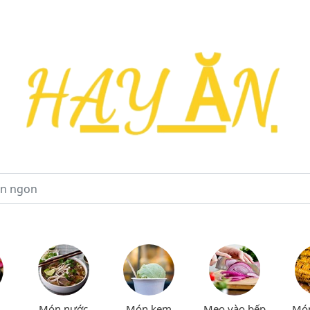
Món nước
Món kem
Mẹo vào bếp
Mó