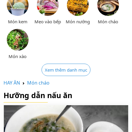
Món kem
Mẹo vào bếp
Món nướng
Món cháo
Món xào
Xem thêm danh mục
HAY ĂN
Món cháo
Hưỡng dẫn nấu ăn