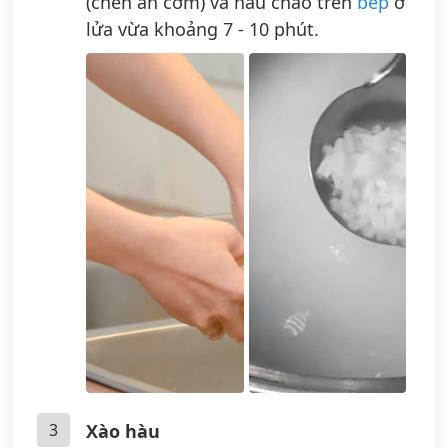
(chén ăn cơm) và nấu cháo trên
bếp
ở
lửa vừa khoảng 7 - 10 phút.
3
Xào hàu