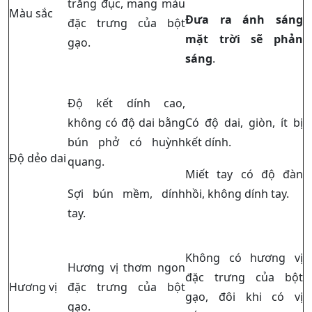
trắng đục, mang màu
Màu sắc
Đưa ra ánh sáng
đặc trưng của bột
mặt trời sẽ phản
gạo.
sáng
.
Độ kết dính cao,
không có độ dai bằng
Có độ dai, giòn, ít bị
bún phở có huỳnh
kết dính.
Độ dẻo dai
quang.
Miết tay có độ đàn
Sợi bún mềm, dính
hồi, không dính tay.
tay.
Không có hương vị
Hương vị thơm ngon
đặc trưng của bột
Hương vị
đặc trưng của bột
gạo, đôi khi có vị
gạo.