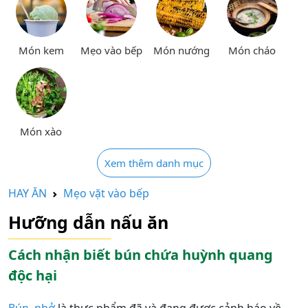
Món kem
Mẹo vào bếp
Món nướng
Món cháo
Món xào
Xem thêm danh mục
HAY ĂN
Mẹo vặt vào bếp
Hưỡng dẫn nấu ăn
Cách nhận biết bún chứa huỳnh quang
độc hại
Bún
,
phở
là thực phẩm đã và đang được cảnh báo về