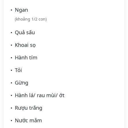
Ngan
(khoảng 1/2 con)
Quả sấu
Khoai sọ
Hành tím
Tỏi
Gừng
Hành lá/ rau mùi/ ớt
Rượu trắng
Nước mắm