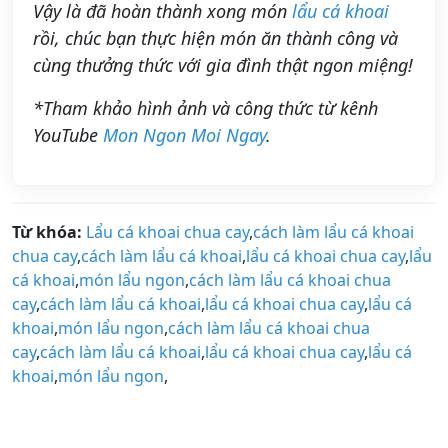
Vậy là đã hoàn thành xong món
lẩu cá khoai
rồi, chúc bạn thực hiện món ăn thành công và
cùng thưởng thức với gia đình thật ngon miệng!
*Tham khảo hình ảnh và công thức từ kênh
YouTube
Mon Ngon Moi Ngay
.
Từ khóa:
Lẩu cá khoai chua cay
,
cách làm lẩu cá khoai
chua cay
,
cách làm lẩu cá khoai
,
lẩu cá khoai chua cay
,
lẩu
cá khoai
,
món lẩu ngon
,
cách làm lẩu cá khoai chua
cay
,
cách làm lẩu cá khoai
,
lẩu cá khoai chua cay
,
lẩu cá
khoai
,
món lẩu ngon
,
cách làm lẩu cá khoai chua
cay
,
cách làm lẩu cá khoai
,
lẩu cá khoai chua cay
,
lẩu cá
khoai
,
món lẩu ngon
,