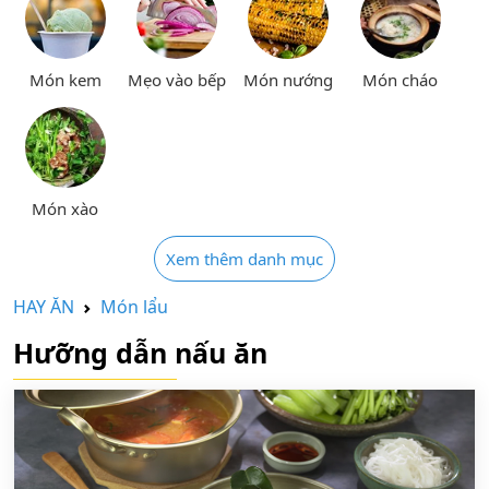
Món kem
Mẹo vào bếp
Món nướng
Món cháo
Món xào
Xem thêm danh mục
HAY ĂN
Món lẩu
Hưỡng dẫn nấu ăn