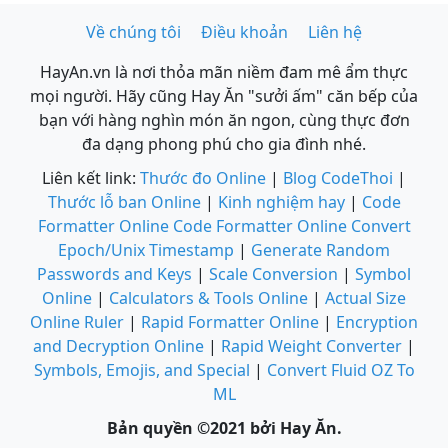
Về chúng tôi
Điều khoản
Liên hệ
HayAn.vn là nơi thỏa mãn niềm đam mê ẩm thực
mọi người. Hãy cũng Hay Ăn "sưởi ấm" căn bếp của
bạn với hàng nghìn món ăn ngon, cùng thực đơn
đa dạng phong phú cho gia đình nhé.
Liên kết link:
Thước đo Online
|
Blog CodeThoi
|
Thước lỗ ban Online
|
Kinh nghiệm hay
|
Code
Formatter Online
Code Formatter Online
Convert
Epoch/Unix Timestamp
|
Generate Random
Passwords and Keys
|
Scale Conversion
|
Symbol
Online
|
Calculators & Tools Online
|
Actual Size
Online Ruler
|
Rapid Formatter Online
|
Encryption
and Decryption Online
|
Rapid Weight Converter
|
Symbols, Emojis, and Special
|
Convert Fluid OZ To
ML
Bản quyền ©2021 bởi Hay Ăn.