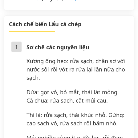
Cách chế biến Lẩu cá chép
1
Sơ chế các nguyên liệu
Xương ống heo: rửa sạch, chần sơ với
nước sôi rồi vớt ra rửa lại lần nữa cho
sạch.
Dứa: gọt vỏ, bỏ mắt, thái lát mỏng.
Cà chua: rửa sạch, cắt múi cau.
Thì là: rửa sạch, thái khúc nhỏ. Gừng:
cạo sạch vỏ, rửa sạch rồi băm nhỏ.
Mẻ: nghiền cùng ít nước lọc, rồi đem