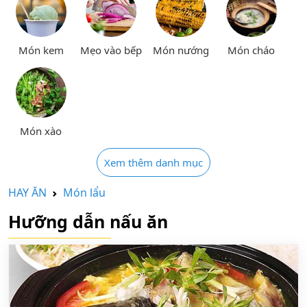
Món kem
Mẹo vào bếp
Món nướng
Món cháo
Món xào
Xem thêm danh mục
HAY ĂN
Món lẩu
Hưỡng dẫn nấu ăn