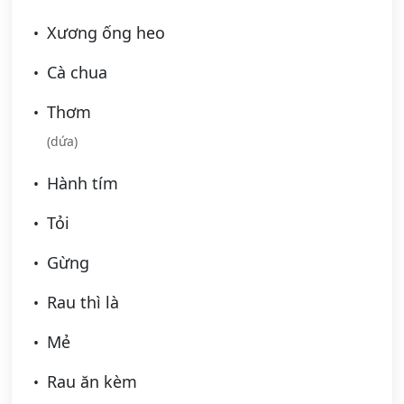
Xương ống heo
Cà chua
Thơm
(dứa)
Hành tím
Tỏi
Gừng
Rau thì là
Mẻ
Rau ăn kèm