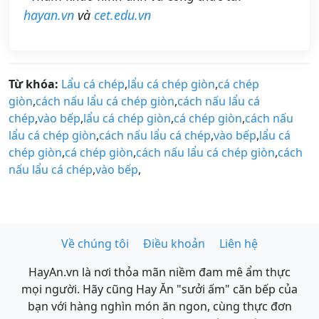
hayan.vn
và
cet.edu.vn
Từ khóa:
Lẩu cá chép
,
lẩu cá chép giòn
,
cá chép
giòn
,
cách nấu lẩu cá chép giòn
,
cách nấu lẩu cá
chép
,
vào bếp
,
lẩu cá chép giòn
,
cá chép giòn
,
cách nấu
lẩu cá chép giòn
,
cách nấu lẩu cá chép
,
vào bếp
,
lẩu cá
chép giòn
,
cá chép giòn
,
cách nấu lẩu cá chép giòn
,
cách
nấu lẩu cá chép
,
vào bếp
,
Về chúng tôi
Điều khoản
Liên hệ
HayAn.vn là nơi thỏa mãn niềm đam mê ẩm thực
mọi người. Hãy cũng Hay Ăn "sưởi ấm" căn bếp của
bạn với hàng nghìn món ăn ngon, cùng thực đơn