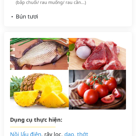
(bắp chuối/ rau muống/ rau cần...)
Bún tươi
Dụng cụ thực hiện:
Nồi lẩu điện
, rây lọc,
dao, thớt