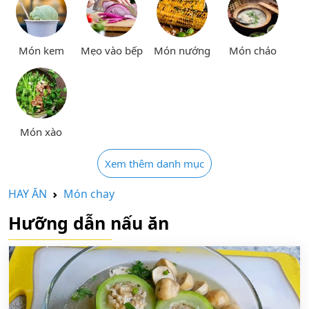
Món kem
Mẹo vào bếp
Món nướng
Món cháo
Món xào
Xem thêm danh mục
HAY ĂN
Món chay
Hưỡng dẫn nấu ăn