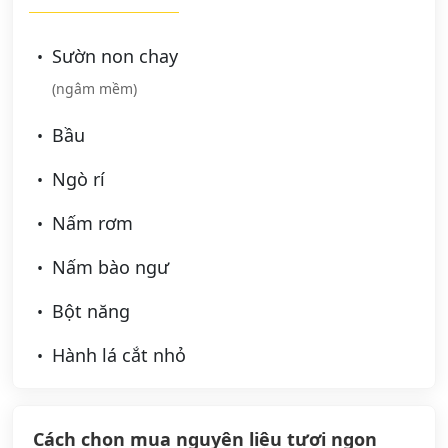
Sườn non chay
(ngâm mềm)
Bầu
Ngò rí
Nấm rơm
Nấm bào ngư
Bột năng
Hành lá cắt nhỏ
Cách chọn mua nguyên liệu tươi ngon