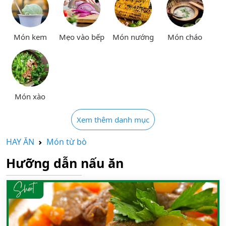
Món kem
Mẹo vào bếp
Món nướng
Món cháo
Món xào
Xem thêm danh mục
HAY ĂN
Món từ bò
Hưỡng dẫn nấu ăn