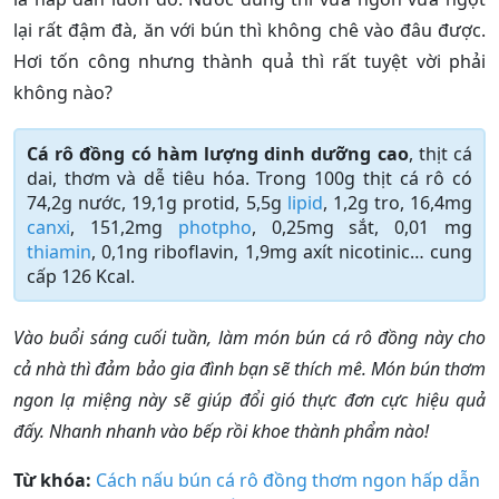
lại rất đậm đà, ăn với bún thì không chê vào đâu được.
Hơi tốn công nhưng thành quả thì rất tuyệt vời phải
không nào?
Cá rô đồng có hàm lượng dinh dưỡng cao
, thịt cá
dai, thơm và dễ tiêu hóa. Trong 100g thịt cá rô có
74,2g nước, 19,1g protid, 5,5g
lipid
, 1,2g tro, 16,4mg
canxi
, 151,2mg
photpho
, 0,25mg sắt, 0,01 mg
thiamin
, 0,1ng riboflavin, 1,9mg axít nicotinic… cung
cấp 126 Kcal.
Vào buổi sáng cuối tuần, làm món bún cá rô đồng này cho
cả nhà thì đảm bảo gia đình bạn sẽ thích mê. Món bún thơm
ngon lạ miệng này sẽ giúp đổi gió thực đơn cực hiệu quả
đấy. Nhanh nhanh vào bếp rồi khoe thành phẩm nào!
Từ khóa:
Cách nấu bún cá rô đồng thơm ngon hấp dẫn