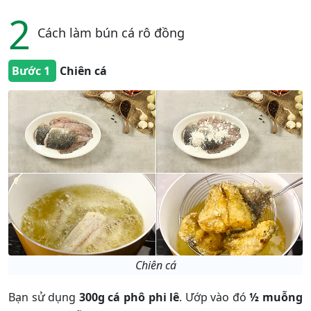
2
Cách làm bún cá rô đồng
Bước 1
Chiên cá
Chiên cá
Bạn sử dụng
300g cá phô phi lê
. Ướp vào đó
½ muỗng