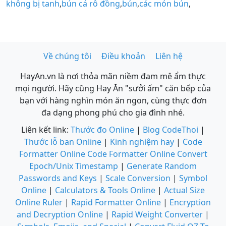
không bị tanh
,
bún cá rô đồng
,
bún
,
các món bún
,
Về chúng tôi
Điều khoản
Liên hệ
HayAn.vn là nơi thỏa mãn niềm đam mê ẩm thực
mọi người. Hãy cũng Hay Ăn "sưởi ấm" căn bếp của
bạn với hàng nghìn món ăn ngon, cùng thực đơn
đa dạng phong phú cho gia đình nhé.
Liên kết link:
Thước đo Online
|
Blog CodeThoi
|
Thước lỗ ban Online
|
Kinh nghiệm hay
|
Code
Formatter Online
Code Formatter Online
Convert
Epoch/Unix Timestamp
|
Generate Random
Passwords and Keys
|
Scale Conversion
|
Symbol
Online
|
Calculators & Tools Online
|
Actual Size
Online Ruler
|
Rapid Formatter Online
|
Encryption
and Decryption Online
|
Rapid Weight Converter
|