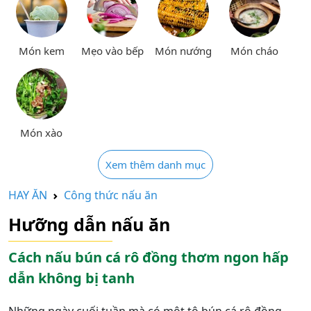
Món kem
Mẹo vào bếp
Món nướng
Món cháo
Món xào
Xem thêm danh mục
HAY ĂN
Công thức nấu ăn
Hưỡng dẫn nấu ăn
Cách nấu bún cá rô đồng thơm ngon hấp
dẫn không bị tanh
Những ngày cuối tuần mà có một tô bún cá rô đồng