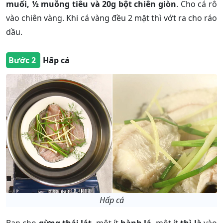
muối, ½ muỗng tiêu và 20g bột chiên giòn
. Cho cá rô
vào chiên vàng. Khi cá vàng đều 2 mặt thì vớt ra cho ráo
dầu.
Bước 2
Hấp cá
Hấp cá
Bạn cho
gừng thái lát
, một ít
hành lá
, một ít
thì là
vào