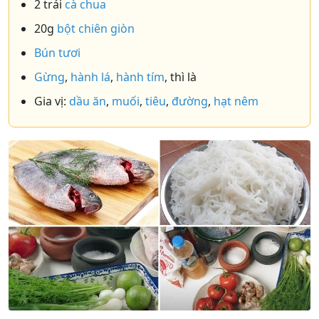
2 trái
cà chua
20g
bột chiên giòn
Bún tươi
Gừng
,
hành lá
,
hành tím
, thì là
Gia vị:
dầu ăn
,
muối
,
tiêu
,
đường
,
hạt nêm