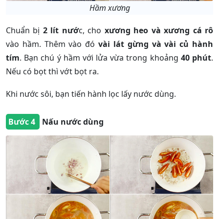
Hầm xương
Chuẩn bị
2 lít nướ
c, cho
xương heo và xương cá rô
vào hầm. Thêm vào đó
vài lát gừng và vài củ hành
tím
. Bạn chú ý hầm với lửa vừa trong khoảng
40 phút
.
Nếu có bọt thì vớt bọt ra.
Khi nước sôi, bạn tiến hành lọc lấy nước dùng.
Bước 4
Nấu nước dùng