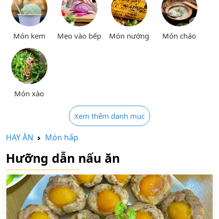
Món kem
Mẹo vào bếp
Món nướng
Món cháo
Món xào
Xem thêm danh mục
HAY ĂN
Món hấp
Hưỡng dẫn nấu ăn