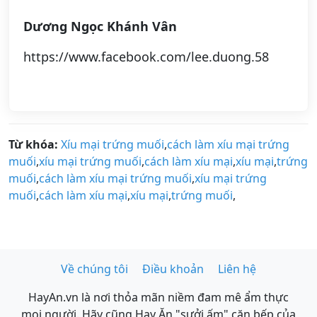
Dương Ngọc Khánh Vân
https://www.facebook.com/lee.duong.58
Từ khóa:
Xíu mại trứng muối
,
cách làm xíu mại trứng
muối
,
xíu mại trứng muối
,
cách làm xíu mại
,
xíu mại
,
trứng
muối
,
cách làm xíu mại trứng muối
,
xíu mại trứng
muối
,
cách làm xíu mại
,
xíu mại
,
trứng muối
,
Về chúng tôi
Điều khoản
Liên hệ
HayAn.vn là nơi thỏa mãn niềm đam mê ẩm thực
mọi người. Hãy cũng Hay Ăn "sưởi ấm" căn bếp của