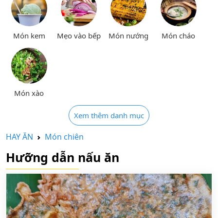
Món kem
Mẹo vào bếp
Món nướng
Món cháo
Món xào
Xem thêm danh mục
HAY ĂN
Món chiên
Hưỡng dẫn nấu ăn