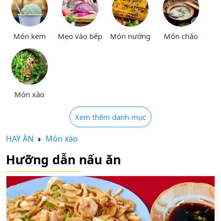
Món kem
Mẹo vào bếp
Món nướng
Món cháo
Món xào
Xem thêm danh mục
HAY ĂN
Món xào
Hưỡng dẫn nấu ăn