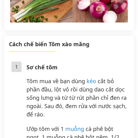
Cách chế biến Tôm xào măng
1
Sơ chế tôm
Tôm mua về bạn dùng
kéo
cắt bỏ
phần đầu, lột vỏ rồi dùng dao cắt dọc
sống lưng và từ từ rút phần chỉ đen ra
ngoài. Sau đó, đem rửa với nước sạch,
để ráo.
Ướp tôm với 1
muỗng
cà phê bột
ngọt, 1 muỗng cà phê bột nêm, 1/2