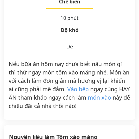
Chế biến
10 phút
Độ khó
Dễ
Nếu bữa ăn hôm nay chưa biết nấu món gì
thì thử ngay món tôm xào măng nhé. Món ăn
với cách làm đơn giản mà hương vị lại khiến
ai cũng phải mê đắm.
Vào bếp
ngay cùng HAY
ĂN tham khảo ngay cách làm
món xào
này để
chiêu đãi cả nhà thôi nào!
Nguyên liệu làm Tôm xào măng