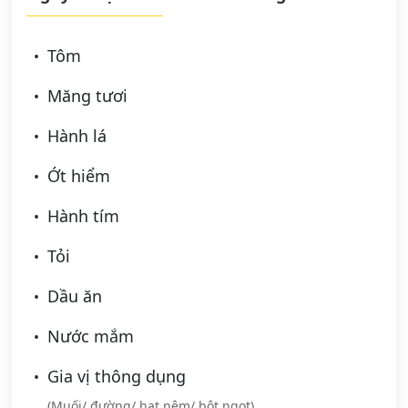
Tôm
Măng tươi
Hành lá
Ớt hiểm
Hành tím
Tỏi
Dầu ăn
Nước mắm
Gia vị thông dụng
(Muối/ đường/ hạt nêm/ bột ngọt)