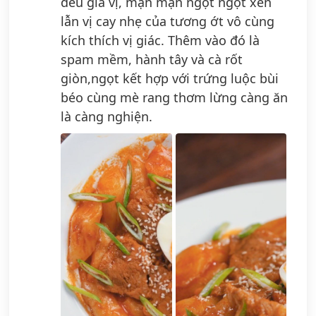
đều gia vị, mặn mặn ngọt ngọt xen
lẫn vị cay nhẹ của tương ớt vô cùng
kích thích vị giác. Thêm vào đó là
spam mềm, hành tây và cà rốt
giòn,ngọt kết hợp với trứng luộc bùi
béo cùng mè rang thơm lừng càng ăn
là càng nghiện.