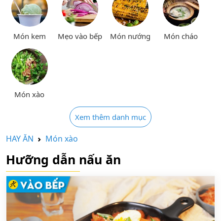
Món kem
Mẹo vào bếp
Món nướng
Món cháo
Món xào
Xem thêm danh mục
HAY ĂN
Món xào
Hưỡng dẫn nấu ăn