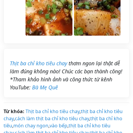
Thịt ba chỉ kho tiêu chay
thơm ngon lại thật dễ
làm đúng không nào! Chúc các bạn thành công!
*Tham khảo hình ảnh và công thức từ kênh
YouTube:
Bà Mẹ Quê
Từ khóa:
Thịt ba chỉ kho tiêu chay
,
thịt ba chỉ kho tiêu
chay
,
cách làm thịt ba chỉ kho tiêu chay
,
thịt ba chỉ kho
tiêu
,
món chay ngon
,
vào bếp
,
thịt ba chỉ kho tiêu
chay
,
cách làm thịt ba chỉ kho tiêu chay
,
thịt ba chỉ kho