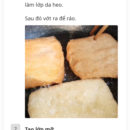
làm lớp da heo.
Sau đó vớt ra để ráo.
2
Tạo lớp mỡ