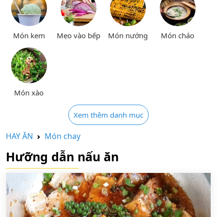
Món kem
Mẹo vào bếp
Món nướng
Món cháo
Món xào
Xem thêm danh mục
HAY ĂN
Món chay
Hưỡng dẫn nấu ăn