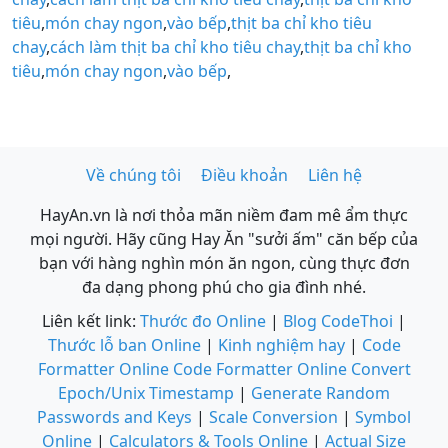
tiêu
,
món chay ngon
,
vào bếp
,
thịt ba chỉ kho tiêu
chay
,
cách làm thịt ba chỉ kho tiêu chay
,
thịt ba chỉ kho
tiêu
,
món chay ngon
,
vào bếp
,
Về chúng tôi
Điều khoản
Liên hệ
HayAn.vn là nơi thỏa mãn niềm đam mê ẩm thực
mọi người. Hãy cũng Hay Ăn "sưởi ấm" căn bếp của
bạn với hàng nghìn món ăn ngon, cùng thực đơn
đa dạng phong phú cho gia đình nhé.
Liên kết link:
Thước đo Online
|
Blog CodeThoi
|
Thước lỗ ban Online
|
Kinh nghiệm hay
|
Code
Formatter Online
Code Formatter Online
Convert
Epoch/Unix Timestamp
|
Generate Random
Passwords and Keys
|
Scale Conversion
|
Symbol
Online
|
Calculators & Tools Online
|
Actual Size