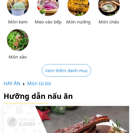
Món kem
Mẹo vào bếp
Món nướng
Món cháo
Món xào
Xem thêm danh mục
HAY ĂN
Món từ bò
Hưỡng dẫn nấu ăn