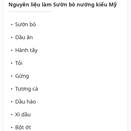
Nguyên liệu làm Sườn bò nướng kiểu Mỹ
Sườn bò
Dầu ăn
Hành tây
Tỏi
Gừng
Tương cà
Dầu hào
Xì dầu
Bột ớt