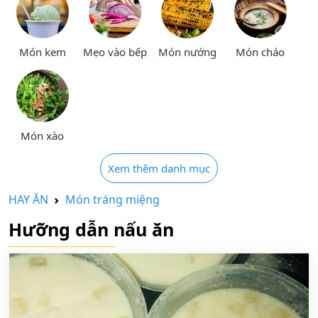
Món kem
Mẹo vào bếp
Món nướng
Món cháo
Món xào
Xem thêm danh mục
HAY ĂN
Món tráng miệng
Hưỡng dẫn nấu ăn