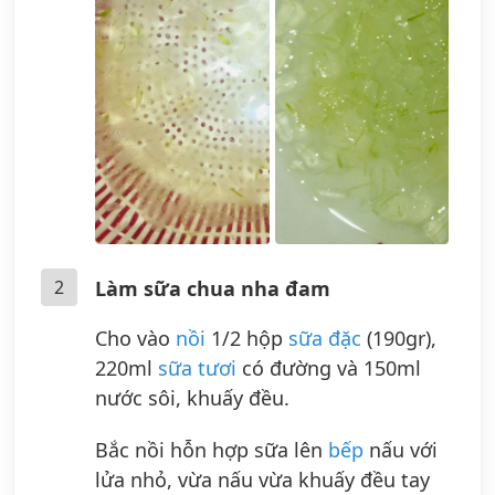
2
Làm sữa chua nha đam
Cho vào
nồi
1/2 hộp
sữa đặc
(190gr),
220ml
sữa tươi
có đường và 150ml
nước sôi, khuấy đều.
Bắc nồi hỗn hợp sữa lên
bếp
nấu với
lửa nhỏ, vừa nấu vừa khuấy đều tay