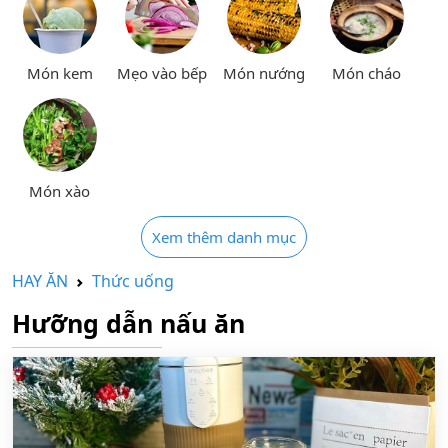
Món kem
Mẹo vào bếp
Món nướng
Món cháo
Món xào
Xem thêm danh mục
HAY ĂN
Thức uống
Hưỡng dẫn nấu ăn