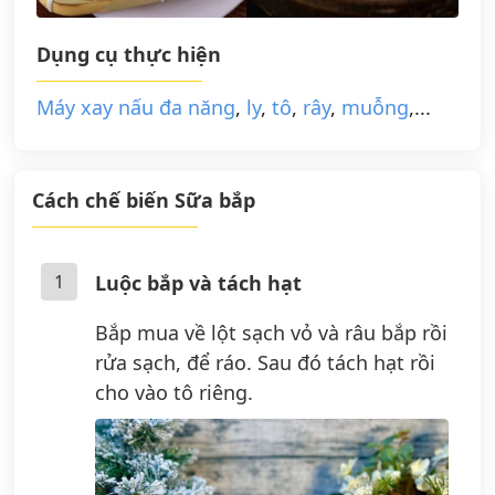
Dụng cụ thực hiện
Máy xay nấu đa năng
,
ly
,
tô
,
rây
,
muỗng
,...
Cách chế biến Sữa bắp
1
Luộc bắp và tách hạt
Bắp mua về lột sạch vỏ và râu bắp rồi
rửa sạch, để ráo. Sau đó tách hạt rồi
cho vào tô riêng.