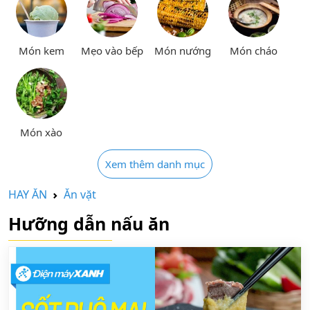
Món kem
Mẹo vào bếp
Món nướng
Món cháo
Món xào
Xem thêm danh mục
HAY ĂN
Ăn vặt
Hưỡng dẫn nấu ăn