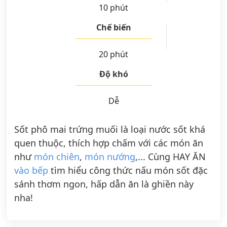
10 phút
Chế biến
20 phút
Độ khó
Dễ
Sốt phô mai trứng muối là loại nước sốt khá
quen thuộc, thích hợp chấm với các món ăn
như
món chiên
,
món nướng
,... Cùng HAY ĂN
vào bếp
tìm hiểu công thức nấu món sốt đặc
sánh thơm ngon, hấp dẫn ăn là ghiền này
nha!