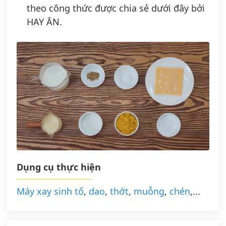
theo công thức được chia sẻ dưới đây bởi
HAY ĂN.
Dụng cụ thực hiện
Máy xay sinh tố
,
dao
,
thớt
,
muỗng
,
chén
,...