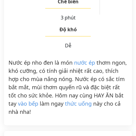
Chế biến
3 phút
Độ khó
Dễ
Nước ép nho đen là món
nước ép
thơm ngon,
khó cưỡng, có tính giải nhiệt rất cao, thích
hợp cho mùa nắng nóng. Nước ép có sắc tím
bắt mắt, mùi thơm quyến rũ và đặc biệt rất
tốt cho sức khỏe. Hôm nay cùng HAY ĂN bắt
tay
vào bếp
làm ngay
thức uống
này cho cả
nhà nha!