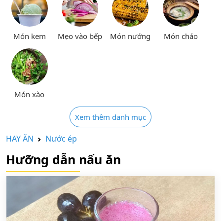
Món kem
Mẹo vào bếp
Món nướng
Món cháo
Món xào
Xem thêm danh mục
HAY ĂN
Nước ép
Hưỡng dẫn nấu ăn