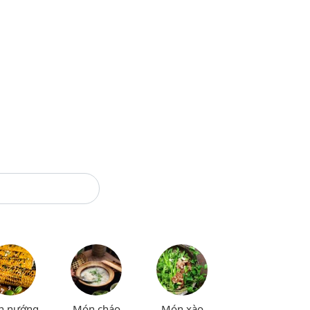
n nướng
Món cháo
Món xào