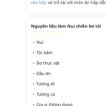
vào bếp
và trổ tài với món ăn hấp dẫn
Nguyên liệu làm Nui chiên bơ tỏi
Nui
Tỏi băm
Bơ thực vật
Dầu ăn
Tương ớt
Tương cà
Gia vị thông dụng