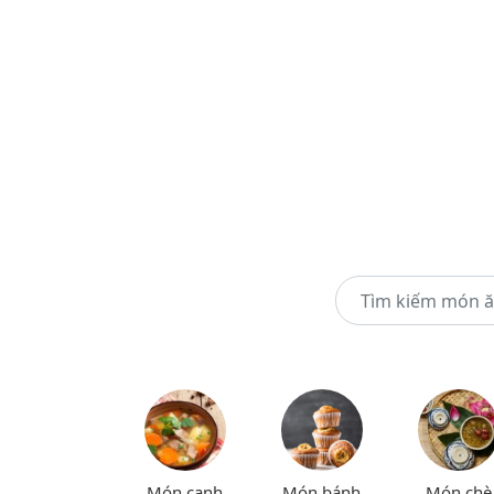
Món canh
Món bánh
Món chè