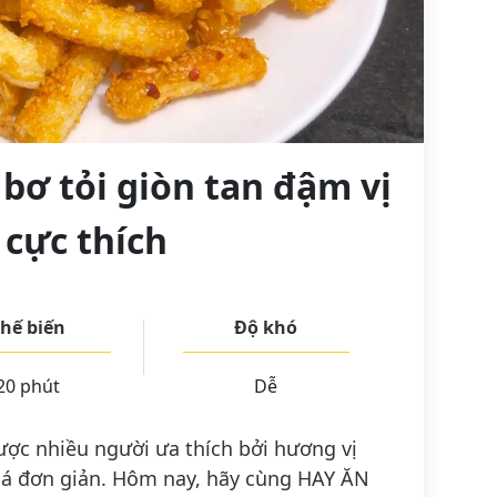
 bơ tỏi giòn tan đậm vị
 cực thích
hế biến
Độ khó
20 phút
Dễ
ợc nhiều người ưa thích bởi hương vị
há đơn giản. Hôm nay, hãy cùng HAY ĂN