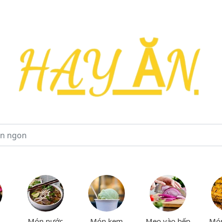
Món nước
Món kem
Mẹo vào bếp
Mó