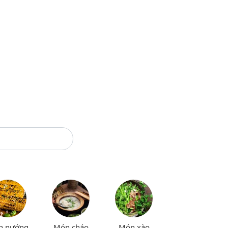
n nướng
Món cháo
Món xào