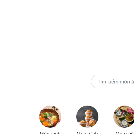
Món canh
Món bánh
Món chè