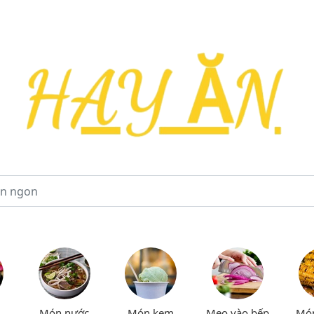
Món nước
Món kem
Mẹo vào bếp
Mó