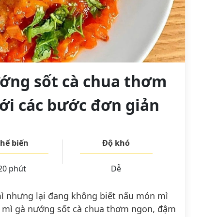
ớng sốt cà chua thơm
ới các bước đơn giản
hế biến
Độ khó
20 phút
Dễ
mì nhưng lại đang không biết nấu món mì
n mì gà nướng sốt cà chua thơm ngon, đậm