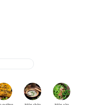
n nướng
Món cháo
Món xào