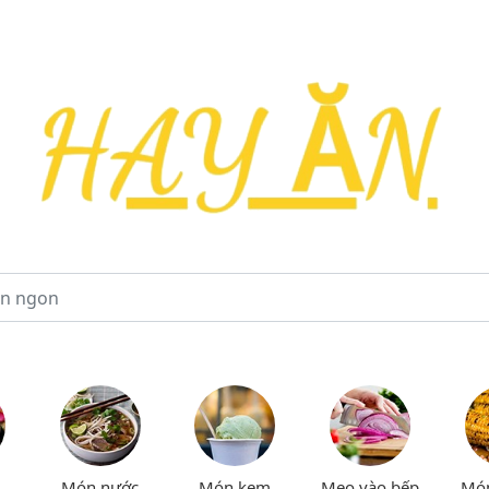
Món nước
Món kem
Mẹo vào bếp
Mó