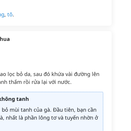
ng
,
tô
.
chua
ao lọc bỏ da, sau đó khứa vài đường lên
anh thấm rồi rửa lại với nước.
 không tanh
i bỏ mùi tanh của gà. Đầu tiên, bạn cần
à, nhất là phần lông tơ và tuyến nhờn ở