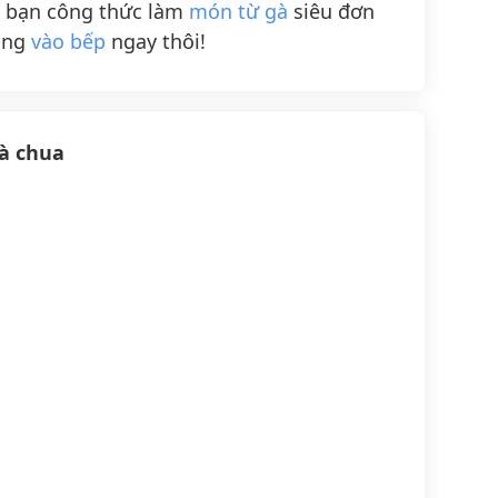
h bạn công thức làm
món từ gà
siêu đơn
ùng
vào bếp
ngay thôi!
cà chua