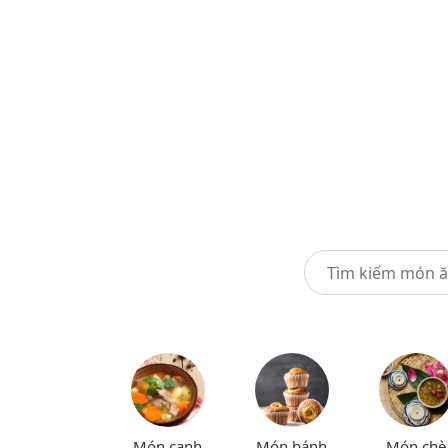
Món canh
Món bánh
Món chè