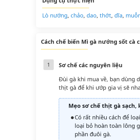
Dụng cụ thực hiện
Lò nướng
,
chảo
,
dao
,
thớt
,
dĩa
,
muỗ
Cách chế biến Mì gà nướng sốt cà 
1
Sơ chế các nguyên liệu
Đùi gà khi mua về, bạn dùng d
thịt gà để khi ướp gia vị sẽ nh
Mẹo sơ chế thịt gà sạch,
Có rất nhiều cách để loạ
loại bỏ hoàn toàn lông g
phần đuôi gà.