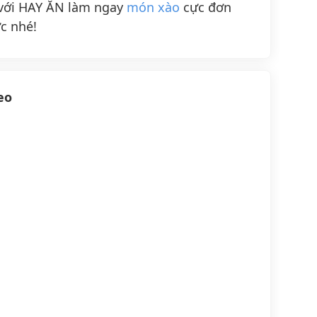
với HAY ĂN làm ngay
món xào
cực đơn
c nhé!
eo