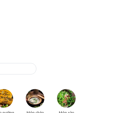
n nướng
Món cháo
Món xào