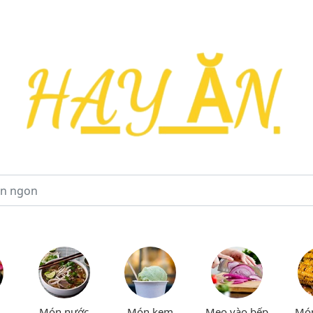
Món nước
Món kem
Mẹo vào bếp
Mó