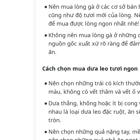
Nên mua lòng gà ở các cơ sở bán 
cũng như độ tươi mới của lòng. Nế
để mua được lòng ngon nhất nhé!
Không nên mua lòng gà ở những c
nguồn gốc xuất xứ rõ ràng để đả
ăn.
Cách chọn mua dưa leo tươi ngon
Nên chọn những trái có kích thướ
màu, không có vết thâm và vết ố v
Dưa thẳng, không hoặc ít bị cong 
nhau là loại dưa leo đặc ruột, ăn 
tròn.
Nên chọn những quả nặng tay, mềm
nên chọn những quả nhỏ ăn ngọt h