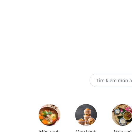
Món canh
Món bánh
Món chè