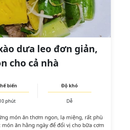
xào dưa leo đơn giản,
n cho cả nhà
hế biến
Độ khó
10 phút
Dễ
ững món ăn thơm ngon, lạ miệng, rất phù
c món ăn hằng ngày để đổi vị cho bữa cơm