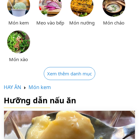
Món kem
Mẹo vào bếp
Món nướng
Món cháo
Món xào
Xem thêm danh mục
HAY ĂN
Món kem
Hưỡng dẫn nấu ăn