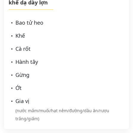
khế dạ dày lợn
Bao tử heo
Khế
Cà rốt
Hành tây
Gừng
Ớt
Gia vị
(nước mắm/muối/hạt nêm/đường/dầu ăn/rượu
trắng/giấm)