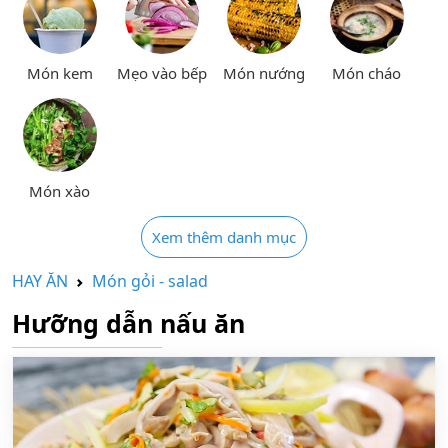
Món kem
Mẹo vào bếp
Món nướng
Món cháo
Món xào
Xem thêm danh mục
HAY ĂN
Món gỏi - salad
Hưỡng dẫn nấu ăn