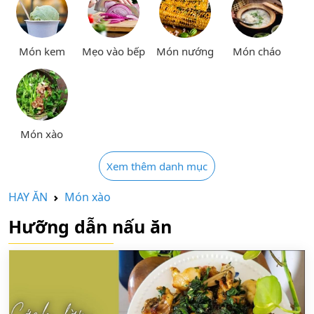
Món kem
Mẹo vào bếp
Món nướng
Món cháo
Món xào
Xem thêm danh mục
HAY ĂN
Món xào
Hưỡng dẫn nấu ăn