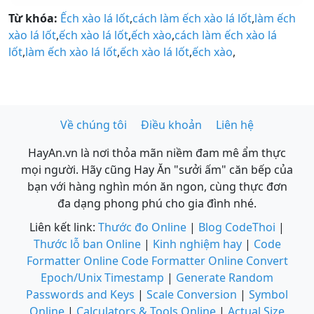
Từ khóa:
Ếch xào lá lốt
,
cách làm ếch xào lá lốt
,
làm ếch
xào lá lốt
,
ếch xào lá lốt
,
ếch xào
,
cách làm ếch xào lá
lốt
,
làm ếch xào lá lốt
,
ếch xào lá lốt
,
ếch xào
,
Về chúng tôi
Điều khoản
Liên hệ
HayAn.vn là nơi thỏa mãn niềm đam mê ẩm thực
mọi người. Hãy cũng Hay Ăn "sưởi ấm" căn bếp của
bạn với hàng nghìn món ăn ngon, cùng thực đơn
đa dạng phong phú cho gia đình nhé.
Liên kết link:
Thước đo Online
|
Blog CodeThoi
|
Thước lỗ ban Online
|
Kinh nghiệm hay
|
Code
Formatter Online
Code Formatter Online
Convert
Epoch/Unix Timestamp
|
Generate Random
Passwords and Keys
|
Scale Conversion
|
Symbol
Online
|
Calculators & Tools Online
|
Actual Size