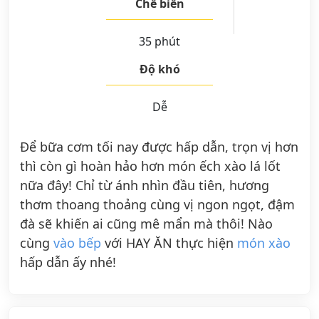
Chế biến
35 phút
Độ khó
Dễ
Để bữa cơm tối nay được hấp dẫn, trọn vị hơn
thì còn gì hoàn hảo hơn món ếch xào lá lốt
nữa đây! Chỉ từ ánh nhìn đầu tiên, hương
thơm thoang thoảng cùng vị ngon ngọt, đậm
đà sẽ khiến ai cũng mê mẩn mà thôi! Nào
cùng
vào bếp
với HAY ĂN thực hiện
món xào
hấp dẫn ấy nhé!