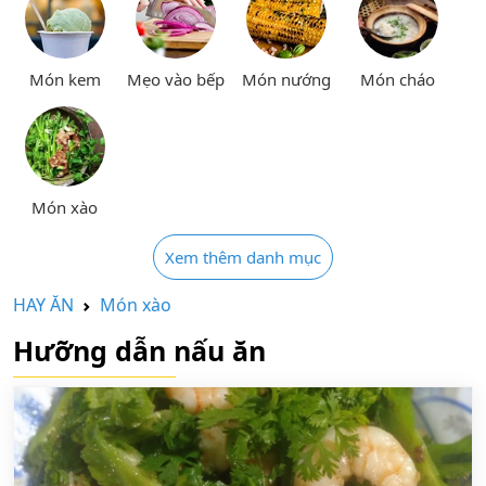
Món kem
Mẹo vào bếp
Món nướng
Món cháo
Món xào
Xem thêm danh mục
HAY ĂN
Món xào
Hưỡng dẫn nấu ăn