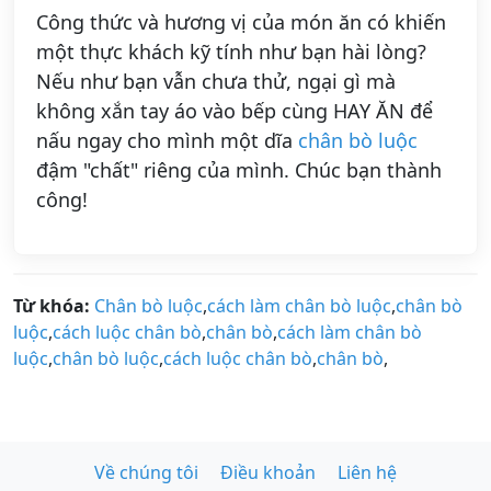
Công thức và hương vị của món ăn có khiến
một thực khách kỹ tính như bạn hài lòng?
Nếu như bạn vẫn chưa thử, ngại gì mà
không xắn tay áo vào bếp cùng HAY ĂN để
nấu ngay cho mình một dĩa
chân bò luộc
đậm "chất" riêng của mình. Chúc bạn thành
công!
Từ khóa:
Chân bò luộc
,
cách làm chân bò luộc
,
chân bò
luộc
,
cách luộc chân bò
,
chân bò
,
cách làm chân bò
luộc
,
chân bò luộc
,
cách luộc chân bò
,
chân bò
,
Về chúng tôi
Điều khoản
Liên hệ