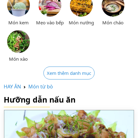
Món kem
Mẹo vào bếp
Món nướng
Món cháo
Món xào
Xem thêm danh mục
HAY ĂN
Món từ bò
Hưỡng dẫn nấu ăn